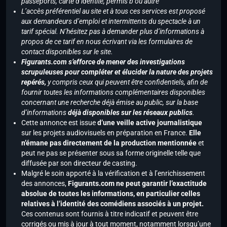
passeports, carte d’identité, permis b ou autre
L’accès préférentiel au site et à tous ces services est proposé
aux demandeurs d’emploi et intermittents du spectacle à un
tarif spécial. N’hésitez pas à demander plus d’informations à
propos de ce tarif en nous écrivant via les formulaires de
contact disponibles sur le site.
Figurants.com s’efforce de mener des investigations
scrupuleuses pour compléter et élucider la nature des projets
repérés,
y compris ceux qui peuvent être confidentiels, afin de
fournir toutes les informations complémentaires disponibles
concernant une recherche déjà émise au public, sur la base
d’informations
déjà disponibles sur les réseaux publics
.
Cette annonce est issue
d’une veille active journalistique
sur les projets audiovisuels en préparation en France.
Elle
n’émane pas directement de la production mentionnée
et
peut ne pas se présenter sous sa forme originelle telle que
diffusée par son directeur de casting.
Malgré le soin apporté à la vérification et à l’enrichissement
des annonces,
Figurants.com ne peut garantir l’exactitude
absolue de toutes les informations, en particulier celles
relatives à l’identité des comédiens associés à un projet.
Ces contenus sont fournis à titre indicatif et peuvent être
corrigés ou mis à jour à tout moment, notamment lorsqu’une