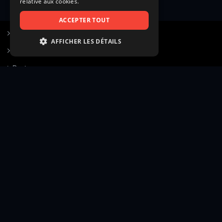
relative aux cookies.
ACCEPTER TOUT
S’inscrire à Figurants.com
AFFICHER LES DÉTAILS
Questions fréquentes
STRICTEMENT NÉCESSAIRES
Poster une annonce
PERFORMANCE
Actualités
CIBLAGE
Voir le hall of fame
FONCTIONNALITÉ
Contact
NON CLASSIFIÉS
Gestion d’abonnement
Transparence des avis
Strictement nécessaires
Performance
Mentions légales
Conditions générales
Ciblage
Fonctionnalité
Confidentialité
Cadre juridique et éditorial
Non classifiés
Création site web twinbi
© Figurants.com — Éditeur : CASTINGDUJOUR SARL (RCS Paris 510 060 007) — Siège social : 111