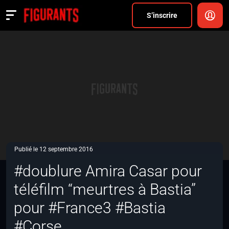
Divers
S’inscrire
Actualités
ANNONCER
FAQ
S’inscrire
CONNEXION
Publié le 12 septembre 2016
#doublure Amira Casar pour
téléfilm “meurtres à Bastia”
pour #France3 #Bastia
#Corse