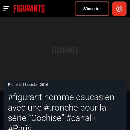
Divers
S’inscrire
Actualités
ANNONCER
FAQ
S’inscrire
CONNEXION
Publié le 11 octobre 2016
#figurant homme caucasien
avec une #tronche pour la
série “Cochise” #canal+
#Paris