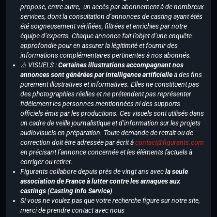
propose, entre autre, un accès par abonnement à de nombreux
services, dont la consultation d’annonces de casting ayant étés
été soigneusement vérifiées, filtrées et enrichies par notre
équipe d’experts. Chaque annonce fait l’objet d’une enquête
approfondie pour en assurer la légitimité et fournir des
informations complémentaires pertinentes à nos abonnés.
⚠️ VISUELS :
Certaines illustrations accompagnant nos
annonces sont générées par intelligence artificielle
à des fins
purement illustratives et informatives. Elles ne constituent pas
des photographies réelles et ne prétendent pas représenter
fidèlement les personnes mentionnées ni des supports
officiels émis par les productions. Ces visuels sont utilisés dans
un cadre de veille journalistique et d’information sur les projets
audiovisuels en préparation. Toute demande de retrait ou de
correction doit être adressée par écrit à
contact@figurants.com
en précisant l’annonce concernée et les éléments factuels à
corriger ou retirer.
Figurants collabore depuis près de vingt ans avec
la seule
association de France à lutter contre les arnaques aux
castings (Casting Info Service)
Si vous ne voulez pas que votre recherche figure sur notre site,
merci de prendre contact avec nous