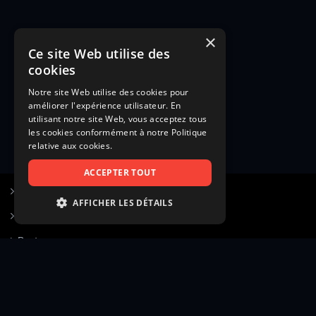
×
Ce site Web utilise des
cookies
Notre site Web utilise des cookies pour
améliorer l'expérience utilisateur. En
utilisant notre site Web, vous acceptez tous
les cookies conformément à notre Politique
relative aux cookies.
ACCEPTER TOUT
S’inscrire à Figurants.com
AFFICHER LES DÉTAILS
Questions fréquentes
STRICTEMENT NÉCESSAIRES
Poster une annonce
PERFORMANCE
Actualités
CIBLAGE
Voir le hall of fame
FONCTIONNALITÉ
Contact