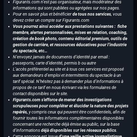
Figurants.com n’est pas organisateur, mais modérateur des
informations qui sont publiées ou agrégées sur nos pages.
Pour en savoir plus et bénéficier
de tous nos services
, vous
devez créer un compte sur Figurants.com
Vous pourrez ainsi accéder aux prestations suivantes : fiche
membre, alertes personnalisées, mises en relation, coaching,
création de book photo, contenu éditorial premium, outils de
gestion de carrière, et ressources éducatives pour l’industrie
du spectacle, etc…
N’envoyez jamais de documents d’identité par email :
passeports, carte d’identité, permis b ou autre
L’accès préférentiel au site et à tous ces services est proposé
aux demandeurs d’emploi et intermittents du spectacle à un
tarif spécial. N’hésitez pas à demander plus d’informations à
propos de ce tarif en nous écrivant via les formulaires de
contact disponibles sur le site.
Figurants.com s’efforce de mener des investigations
scrupuleuses pour compléter et élucider la nature des projets
repérés,
y compris ceux qui peuvent être confidentiels, afin de
fournir toutes les informations complémentaires disponibles
concernant une recherche déjà émise au public, sur la base
d’informations
déjà disponibles sur les réseaux publics
.
Cette annonce est issue
d’une veille active journalistique