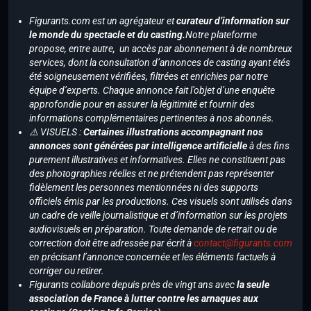
Figurants.com est un agrégateur et
curateur d’information sur
le monde du spectacle et du casting.
Notre plateforme
propose, entre autre, un accès par abonnement à de nombreux
services, dont la consultation d’annonces de casting ayant étés
été soigneusement vérifiées, filtrées et enrichies par notre
équipe d’experts. Chaque annonce fait l’objet d’une enquête
approfondie pour en assurer la légitimité et fournir des
informations complémentaires pertinentes à nos abonnés.
⚠️ VISUELS :
Certaines illustrations accompagnant nos
annonces sont générées par intelligence artificielle
à des fins
purement illustratives et informatives. Elles ne constituent pas
des photographies réelles et ne prétendent pas représenter
fidèlement les personnes mentionnées ni des supports
officiels émis par les productions. Ces visuels sont utilisés dans
un cadre de veille journalistique et d’information sur les projets
audiovisuels en préparation. Toute demande de retrait ou de
correction doit être adressée par écrit à
contact@figurants.com
en précisant l’annonce concernée et les éléments factuels à
corriger ou retirer.
Figurants collabore depuis près de vingt ans avec
la seule
association de France à lutter contre les arnaques aux