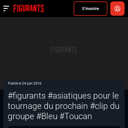
Divers
S’inscrire
Actualités
ANNONCER
FAQ
S’inscrire
CONNEXION
Publié le 24 juin 2016
#figurants #asiatiques pour le
tournage du prochain #clip du
groupe #Bleu #Toucan