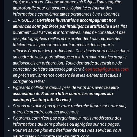
équipe d’experts. Chaque annonce fait l’objet d’une enquête
approfondie pour en assurer la légitimité et fournir des
informations complémentaires pertinentes à nos abonnés.
⚠️ VISUELS :
Certaines illustrations accompagnant nos
annonces sont générées par intelligence artificielle
à des fins
purement illustratives et informatives. Elles ne constituent pas
des photographies réelles et ne prétendent pas représenter
fidèlement les personnes mentionnées ni des supports
officiels émis par les productions. Ces visuels sont utilisés dans
un cadre de veille journalistique et d’information sur les projets
audiovisuels en préparation. Toute demande de retrait ou de
correction doit être adressée par écrit à
contact@figurants.com
en précisant l’annonce concernée et les éléments factuels à
corriger ou retirer.
Figurants collabore depuis près de vingt ans avec
la seule
association de France à lutter contre les arnaques aux
castings (Casting Info Service)
Si vous ne voulez pas que votre recherche figure sur notre site,
merci de prendre contact avec nous
Figurants.com n’est pas organisateur, mais modérateur des
informations qui sont publiées ou agrégées sur nos pages.
Pour en savoir plus et bénéficier
de tous nos services
, vous
devez créer un compte sur Figurants.com