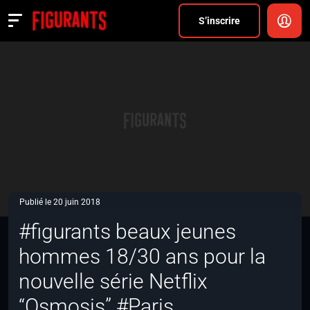
Divers
S’inscrire
Actualités
ANNONCER
FAQ
S’inscrire
CONNEXION
Publié le 20 juin 2018
#figurants beaux jeunes
hommes 18/30 ans pour la
nouvelle série Netflix
“Osmosis” #Paris