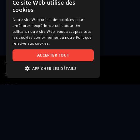
Ce site Web utilise des
cookies
Notre site Web utilise des cookies pour
améliorer l'expérience utilisateur. En
utilisant notre site Web, vous acceptez tous
les cookies conformément à notre Politique
relative aux cookies.
ACCEPTER TOUT
S’inscrire à Figurants.com
AFFICHER LES DÉTAILS
Questions fréquentes
STRICTEMENT NÉCESSAIRES
Poster une annonce
PERFORMANCE
Actualités
CIBLAGE
Voir le hall of fame
FONCTIONNALITÉ
Contact
NON CLASSIFIÉS
Gestion d’abonnement