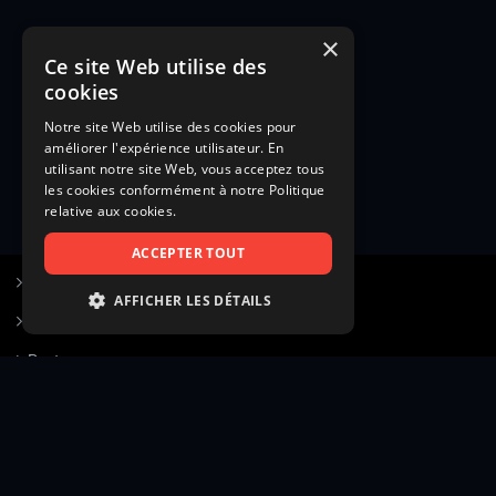
×
Ce site Web utilise des
cookies
Notre site Web utilise des cookies pour
améliorer l'expérience utilisateur. En
utilisant notre site Web, vous acceptez tous
les cookies conformément à notre Politique
relative aux cookies.
ACCEPTER TOUT
S’inscrire à Figurants.com
AFFICHER LES DÉTAILS
Questions fréquentes
STRICTEMENT NÉCESSAIRES
Poster une annonce
PERFORMANCE
Actualités
CIBLAGE
Voir le hall of fame
FONCTIONNALITÉ
Contact