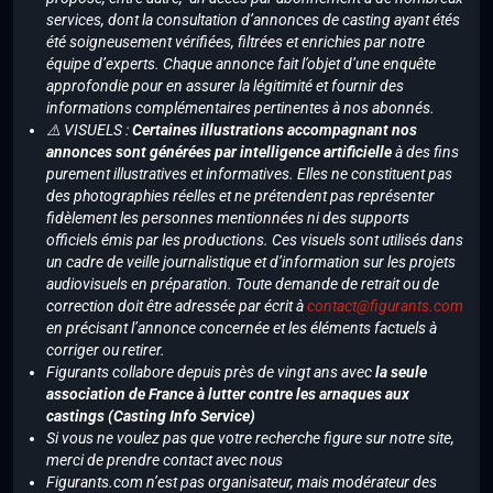
services, dont la consultation d’annonces de casting ayant étés
été soigneusement vérifiées, filtrées et enrichies par notre
équipe d’experts. Chaque annonce fait l’objet d’une enquête
approfondie pour en assurer la légitimité et fournir des
informations complémentaires pertinentes à nos abonnés.
⚠️ VISUELS :
Certaines illustrations accompagnant nos
annonces sont générées par intelligence artificielle
à des fins
purement illustratives et informatives. Elles ne constituent pas
des photographies réelles et ne prétendent pas représenter
fidèlement les personnes mentionnées ni des supports
officiels émis par les productions. Ces visuels sont utilisés dans
un cadre de veille journalistique et d’information sur les projets
audiovisuels en préparation. Toute demande de retrait ou de
correction doit être adressée par écrit à
contact@figurants.com
en précisant l’annonce concernée et les éléments factuels à
corriger ou retirer.
Figurants collabore depuis près de vingt ans avec
la seule
association de France à lutter contre les arnaques aux
castings (Casting Info Service)
Si vous ne voulez pas que votre recherche figure sur notre site,
merci de prendre contact avec nous
Figurants.com n’est pas organisateur, mais modérateur des