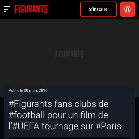
Divers
S’inscrire
Actualités
ANNONCER
FAQ
S’inscrire
CONNEXION
Publié le 30 mars 2016
#Figurants fans clubs de
#football pour un film de
l’#UEFA tournage sur #Paris