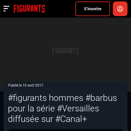
Divers
S’inscrire
Actualités
ANNONCER
FAQ
S’inscrire
CONNEXION
Publié le 10 avril 2017
#figurants hommes #barbus
pour la série #Versailles
diffusée sur #Canal+