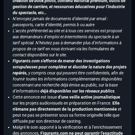
création de book photo, contenu éditorial premium, outils de
gestion de carrière, et ressources éducatives pour l’industrie
du spectacle, etc…
N’envoyez jamais de documents d’identité par email :
passeports, carte d’identité, permis b ou autre
L’accès préférentiel au site et à tous ces services est proposé
aux demandeurs d’emploi et intermittents du spectacle à un
tarif spécial. N’hésitez pas à demander plus d’informations à
propos de ce tarif en nous écrivant via les formulaires de
contact disponibles sur le site.
Figurants.com s’efforce de mener des investigations
scrupuleuses pour compléter et élucider la nature des projets
repérés,
y compris ceux qui peuvent être confidentiels, afin de
fournir toutes les informations complémentaires disponibles
concernant une recherche déjà émise au public, sur la base
d’informations
déjà disponibles sur les réseaux publics
.
Cette annonce est issue
d’une veille active journalistique
sur les projets audiovisuels en préparation en France.
Elle
n’émane pas directement de la production mentionnée
et
peut ne pas se présenter sous sa forme originelle telle que
diffusée par son directeur de casting.
Malgré le soin apporté à la vérification et à l’enrichissement
des annonces,
Figurants.com ne peut garantir l’exactitude