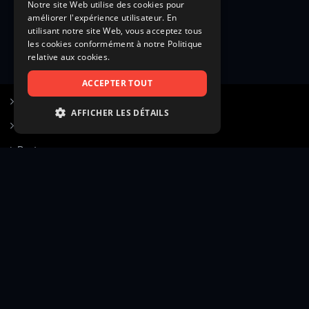
Notre site Web utilise des cookies pour
améliorer l'expérience utilisateur. En
utilisant notre site Web, vous acceptez tous
les cookies conformément à notre Politique
relative aux cookies.
ACCEPTER TOUT
S’inscrire à Figurants.com
AFFICHER LES DÉTAILS
Questions fréquentes
STRICTEMENT NÉCESSAIRES
Poster une annonce
PERFORMANCE
Actualités
CIBLAGE
Voir le hall of fame
FONCTIONNALITÉ
Contact
NON CLASSIFIÉS
Gestion d’abonnement
Transparence des avis
Strictement nécessaires
Performance