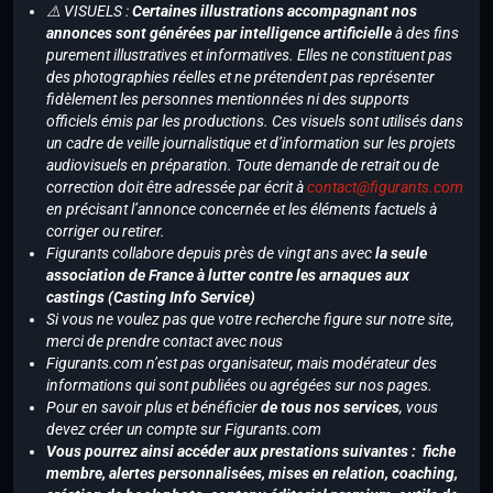
⚠️ VISUELS :
Certaines illustrations accompagnant nos
annonces sont générées par intelligence artificielle
à des fins
purement illustratives et informatives. Elles ne constituent pas
des photographies réelles et ne prétendent pas représenter
fidèlement les personnes mentionnées ni des supports
officiels émis par les productions. Ces visuels sont utilisés dans
un cadre de veille journalistique et d’information sur les projets
audiovisuels en préparation. Toute demande de retrait ou de
correction doit être adressée par écrit à
contact@figurants.com
en précisant l’annonce concernée et les éléments factuels à
corriger ou retirer.
Figurants collabore depuis près de vingt ans avec
la seule
association de France à lutter contre les arnaques aux
castings (Casting Info Service)
Si vous ne voulez pas que votre recherche figure sur notre site,
merci de prendre contact avec nous
Figurants.com n’est pas organisateur, mais modérateur des
informations qui sont publiées ou agrégées sur nos pages.
Pour en savoir plus et bénéficier
de tous nos services
, vous
devez créer un compte sur Figurants.com
Vous pourrez ainsi accéder aux prestations suivantes : fiche
membre, alertes personnalisées, mises en relation, coaching,