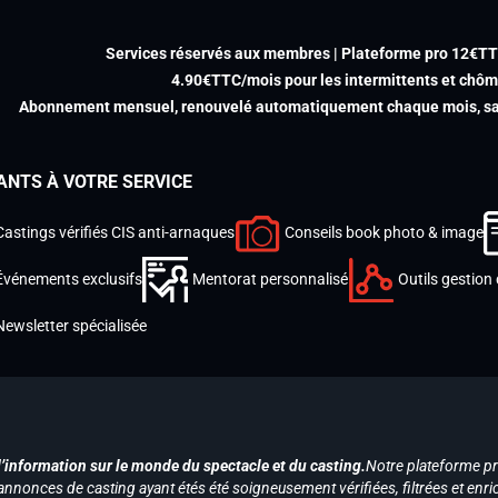
Services réservés aux membres | Plateforme pro 12€T
4.90€TTC/mois pour les intermittents et chô
Abonnement mensuel, renouvelé automatiquement chaque mois, san
ANTS À VOTRE SERVICE
Castings vérifiés CIS anti-arnaques
Conseils book photo & image
Événements exclusifs
Mentorat personnalisé
Outils gestion 
Newsletter spécialisée
d’information sur le monde du spectacle et du casting.
Notre plateforme p
annonces de casting ayant étés été soigneusement vérifiées, filtrées et enri