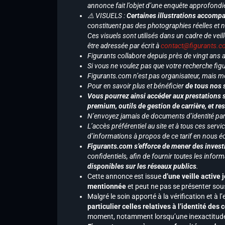
annonce fait l’objet d’une enquête approfondi
⚠️ VISUELS :
Certaines illustrations accompa
constituent pas des photographies réelles et 
Ces visuels sont utilisés dans un cadre de veil
être adressée par écrit à
contact@figurants.
Figurants collabore depuis près de vingt ans
Si vous ne voulez pas que votre recherche figu
Figurants.com n’est pas organisateur, mais m
Pour en savoir plus et bénéficier
de tous nos 
Vous pourrez ainsi accéder aux prestations s
premium, outils de gestion de carrière, et re
N’envoyez jamais de documents d’identité par e
L’accès préférentiel au site et à tous ces ser
d’informations à propos de ce tarif en nous écr
Figurants.com s’efforce de mener des investi
confidentiels, afin de fournir toutes les inf
disponibles sur les réseaux publics
.
Cette annonce est issue
d’une veille active 
mentionnée
et peut ne pas se présenter sous
Malgré le soin apporté à la vérification et à
particulier celles relatives à l’identité de
moment, notamment lorsqu’une inexactitude 