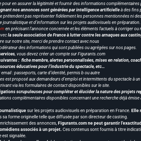
e pour en assurer la légitimité et fournir des informations complémentaires
gnant nos annonces sont générées par intelligence artificielle
à des fins 
ne prétendent pas représenter fidèlement les personnes mentionnées ni des 
le journalistique et d’information sur les projets audiovisuels en préparatio
com
en précisant l’annonce concernée et les éléments factuels à corriger ou re
 avec
la seule association de France à lutter contre les arnaques aux castin
re sur notre site, merci de prendre contact avec nous
odérateur des informations qui sont publiées ou agrégées sur nos pages.
services
, vous devez créer un compte sur Figurants.com
uivantes : fiche membre, alertes personnalisées, mises en relation, coac
ssources éducatives pour l’industrie du spectacle, etc…
mail : passeports, carte d’identité, permis b ou autre
vices est proposé aux demandeurs d’emploi et intermittents du spectacle à un
ivant via les formulaires de contact disponibles sur le site.
gations scrupuleuses pour compléter et élucider la nature des projets re
ormations complémentaires disponibles concernant une recherche déjà émise a
journalistique
sur les projets audiovisuels en préparation en France.
Elle
 sa forme originelle telle que diffusée par son directeur de casting.
 l’enrichissement des annonces,
Figurants.com ne peut garantir l’exactitu
s comédiens associés à un projet.
Ces contenus sont fournis à titre indicati
est signalée.