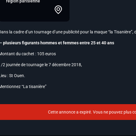
région parisienne
Dans la cadre d’un tournage d’une publicité pour la maque “la Tisanière”, d
– plusieurs figurants hommes et femmes entre 25 et 40 ans
Montant du cachet : 105 euros
1/2 journée de tournage le 7 décembre 2018,
Lieu : St Ouen.
Mentionnez “La tisanière”
Cette annonce a expiré. Vous ne pouvez plus co