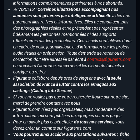
informations complémentaires pertinentes à nos abonnés.
⚠️ VISUELS :
Certaines illustrations accompagnant nos
annonces sont générées par intelligence artificielle
à des fins
purement illustratives et informatives. Elles ne constituent pas
des photographies réelles et ne prétendent pas représenter
fidèlement les personnes mentionnées ni des supports
officiels émis par les productions. Ces visuels sont utilisés dans
un cadre de veille journalistique et d’information sur les projets
audiovisuels en préparation. Toute demande de retrait ou de
correction doit être adressée par écrit à
contact@figurants.com
en précisant l’annonce concernée et les éléments factuels à
corriger ou retirer.
Figurants collabore depuis près de vingt ans avec
la seule
association de France à lutter contre les arnaques aux
castings (Casting Info Service)
Si vous ne voulez pas que votre recherche figure sur notre site,
merci de prendre contact avec nous
Figurants.com n’est pas organisateur, mais modérateur des
informations qui sont publiées ou agrégées sur nos pages.
Pour en savoir plus et bénéficier
de tous nos services
, vous
devez créer un compte sur Figurants.com
Vous pourrez ainsi accéder aux prestations suivantes : fiche