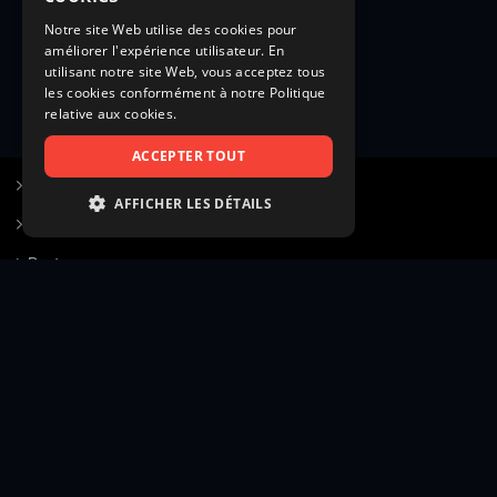
Notre site Web utilise des cookies pour
améliorer l'expérience utilisateur. En
utilisant notre site Web, vous acceptez tous
les cookies conformément à notre Politique
relative aux cookies.
ACCEPTER TOUT
S’inscrire à Figurants.com
AFFICHER LES DÉTAILS
Questions fréquentes
STRICTEMENT NÉCESSAIRES
Poster une annonce
PERFORMANCE
Actualités
CIBLAGE
Voir le hall of fame
FONCTIONNALITÉ
Contact
NON CLASSIFIÉS
Gestion d’abonnement
Transparence des avis