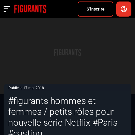
Divers
S’inscrire
Actualités
ANNONCER
FAQ
S’inscrire
CONNEXION
Publié le 17 mai 2018
#figurants hommes et
femmes / petits rôles pour
nouvelle série Netflix #Paris
#casting