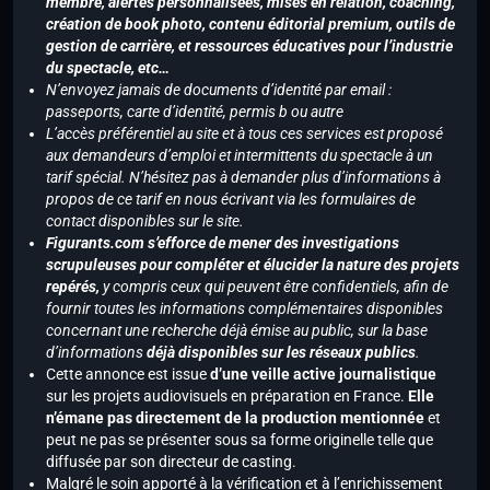
membre, alertes personnalisées, mises en relation, coaching,
création de book photo, contenu éditorial premium, outils de
gestion de carrière, et ressources éducatives pour l’industrie
du spectacle, etc…
N’envoyez jamais de documents d’identité par email :
passeports, carte d’identité, permis b ou autre
L’accès préférentiel au site et à tous ces services est proposé
aux demandeurs d’emploi et intermittents du spectacle à un
tarif spécial. N’hésitez pas à demander plus d’informations à
propos de ce tarif en nous écrivant via les formulaires de
contact disponibles sur le site.
Figurants.com s’efforce de mener des investigations
scrupuleuses pour compléter et élucider la nature des projets
repérés,
y compris ceux qui peuvent être confidentiels, afin de
fournir toutes les informations complémentaires disponibles
concernant une recherche déjà émise au public, sur la base
d’informations
déjà disponibles sur les réseaux publics
.
Cette annonce est issue
d’une veille active journalistique
sur les projets audiovisuels en préparation en France.
Elle
n’émane pas directement de la production mentionnée
et
peut ne pas se présenter sous sa forme originelle telle que
diffusée par son directeur de casting.
Malgré le soin apporté à la vérification et à l’enrichissement