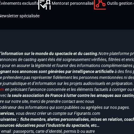
Événements exclusifs
Mentorat personnalisé
Outils gestion 
Newsletter spécialisée
d’information sur le monde du spectacle et du casting.
Notre plateforme p
annonces de casting ayant étés été soigneusement vérifiées, filtrées et enri
e pour en assurer la légitimité et fournir des informations complémentaires
gnant nos annonces sont générées par intelligence artificielle
à des fins 
ne prétendent pas représenter fidèlement les personnes mentionnées ni des 
le journalistique et d’information sur les projets audiovisuels en préparatio
com
en précisant l’annonce concernée et les éléments factuels à corriger ou re
 avec
la seule association de France à lutter contre les arnaques aux castin
re sur notre site, merci de prendre contact avec nous
odérateur des informations qui sont publiées ou agrégées sur nos pages.
services
, vous devez créer un compte sur Figurants.com
uivantes : fiche membre, alertes personnalisées, mises en relation, coac
ssources éducatives pour l’industrie du spectacle, etc…
mail : passeports, carte d’identité, permis b ou autre