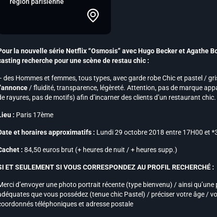
région parisienne
Pour la nouvelle série Netflix “Osmosis” avec Hugo Becker et Agathe Bon
casting recherche pour une scène de restau chic :
– des Hommes et femmes, tous types, avec garde robe Chic et pastel / gris 
l’annonce
/ fluidité, transparence, légèreté. Attention, pas de marque appa
de rayures, pas de motifs) afin d’incarner des clients d’un restaurant chic.
Lieu :
Paris 17ème
Date et horaires approximatifs :
Lundi 29 octobre 2018 entre 17H00 et 
Cachet :
84,50 euros brut (+ heures de nuit / + heures supp.)
SI ET SEULEMENT SI VOUS CORRESPONDEZ AU PROFIL RECHERCHÉ :
Merci d’envoyer une photo portrait récente (type bienvenu) / ainsi qu’une
adéquates que vous possédez (tenue chic Pastel) / préciser votre âge / vot
coordonnés téléphoniques et adresse postale