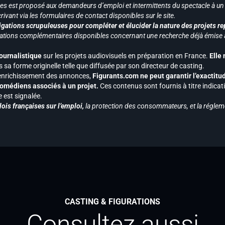
vices est proposé aux demandeurs d’emploi et intermittents du spectacle à un
ivant via les formulaires de contact disponibles sur le site.
gations scrupuleuses pour compléter et élucider la nature des projets re
ormations complémentaires disponibles concernant une recherche déjà émise a
journalistique
sur les projets audiovisuels en préparation en France.
Elle
 sa forme originelle telle que diffusée par son directeur de casting.
 l’enrichissement des annonces,
Figurants.com ne peut garantir l’exactitu
s comédiens associés à un projet.
Ces contenus sont fournis à titre indicati
est signalée.
ois françaises sur l’emploi,
la protection des consommateurs, et la réglem
CASTING & FIGURATIONS
Consultez aussi