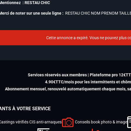
Mentionnez : RESTAU CHIC
Merci de noter sur une seule ligne :
RESTAU CHIC NOM PRENOM TAILL
Cette annonce a expiré. Vous ne pouvez plus co
Services réservés aux membres | Plateforme pro 12€T
4.90€TTC/mois pour les intermittents et chô
Abonnement mensuel, renouvelé automatiquement chaque mois, san
ANTS À VOTRE SERVICE
Castings vérifiés CIS anti-arnaques
Conseils book photo & image