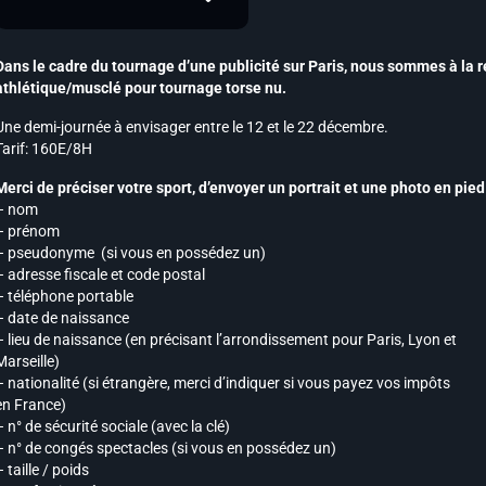
Dans le cadre du tournage d’une publicité sur Paris, nous sommes à la
r
athlétique/musclé pour tournage torse nu.
Une
demi-journée à envisager entre le 12 et le 22 décembre.
Tarif: 160E/8H
Merci de préciser votre sport, d’envoyer un portrait et une photo en pie
– nom
– prénom
– pseudonyme (si vous en possédez un)
– adresse fiscale et code postal
– téléphone portable
– date de naissance
– lieu de naissance (en précisant l’arrondissement pour Paris, Lyon et
Marseille)
– nationalité (si étrangère, merci d’indiquer si vous payez vos impôts
en France)
– n° de sécurité sociale (avec la clé)
– n° de congés spectacles (si vous en possédez un)
– taille / poids