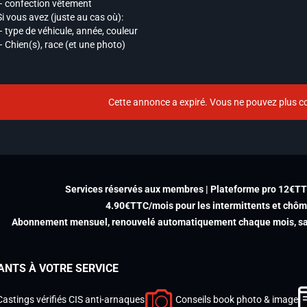
– confection vêtement
Si vous avez (juste au cas où):
– type de véhicule, année, couleur
– Chien(s), race (et une photo)
Cette annonce a expiré. Vous ne pouvez plus co
Services réservés aux membres | Plateforme pro 12€T
4.90€TTC/mois pour les intermittents et chô
Abonnement mensuel, renouvelé automatiquement chaque mois, san
ANTS À VOTRE SERVICE
Castings vérifiés CIS anti-arnaques
Conseils book photo & image