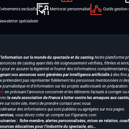
Événements exclusifs
Mentorat personnalisé
Outils gestion 
Newsletter spécialisée
d’information sur le monde du spectacle et du casting.
Notre plateforme p
annonces de casting ayant étés été soigneusement vérifiées, filtrées et enri
e pour en assurer la légitimité et fournir des informations complémentaires
gnant nos annonces sont générées par intelligence artificielle
à des fins 
ne prétendent pas représenter fidèlement les personnes mentionnées ni des 
le journalistique et d’information sur les projets audiovisuels en préparatio
com
en précisant l’annonce concernée et les éléments factuels à corriger ou re
 avec
la seule association de France à lutter contre les arnaques aux castin
re sur notre site, merci de prendre contact avec nous
odérateur des informations qui sont publiées ou agrégées sur nos pages.
services
, vous devez créer un compte sur Figurants.com
uivantes : fiche membre, alertes personnalisées, mises en relation, coac
ssources éducatives pour l’industrie du spectacle, etc…