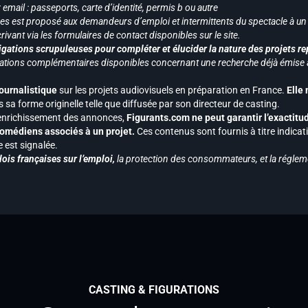
mail : passeports, carte d’identité, permis b ou autre
vices est proposé aux demandeurs d’emploi et intermittents du spectacle à un
ivant via les formulaires de contact disponibles sur le site.
gations scrupuleuses pour compléter et élucider la nature des projets re
ormations complémentaires disponibles concernant une recherche déjà émise a
journalistique
sur les projets audiovisuels en préparation en France.
Elle
 sa forme originelle telle que diffusée par son directeur de casting.
 l’enrichissement des annonces,
Figurants.com ne peut garantir l’exactitu
s comédiens associés à un projet.
Ces contenus sont fournis à titre indicati
est signalée.
ois françaises sur l’emploi,
la protection des consommateurs, et la réglem
CASTING & FIGURATIONS