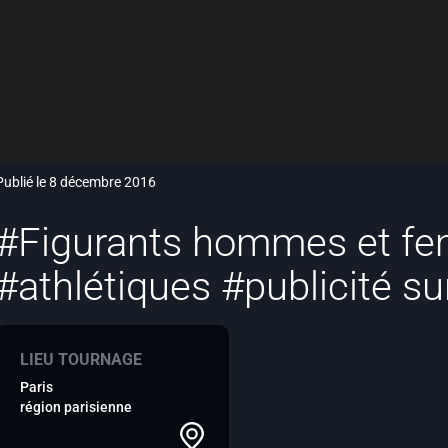
Publié le 8 décembre 2016
#Figurants hommes et fe
#athlétiques #publicité su
LIEU TOURNAGE
Paris
région parisienne