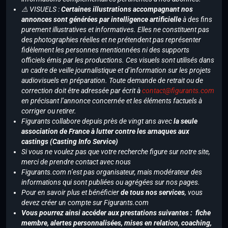
⚠️ VISUELS :
Certaines illustrations accompagnant nos
annonces sont générées par intelligence artificielle
à des fins
purement illustratives et informatives. Elles ne constituent pas
des photographies réelles et ne prétendent pas représenter
fidèlement les personnes mentionnées ni des supports
officiels émis par les productions. Ces visuels sont utilisés dans
un cadre de veille journalistique et d’information sur les projets
audiovisuels en préparation. Toute demande de retrait ou de
correction doit être adressée par écrit à
contact@figurants.com
en précisant l’annonce concernée et les éléments factuels à
corriger ou retirer.
Figurants collabore depuis près de vingt ans avec
la seule
association de France à lutter contre les arnaques aux
castings (Casting Info Service)
Si vous ne voulez pas que votre recherche figure sur notre site,
merci de prendre contact avec nous
Figurants.com n’est pas organisateur, mais modérateur des
informations qui sont publiées ou agrégées sur nos pages.
Pour en savoir plus et bénéficier
de tous nos services
, vous
devez créer un compte sur Figurants.com
Vous pourrez ainsi accéder aux prestations suivantes : fiche
membre, alertes personnalisées, mises en relation, coaching,