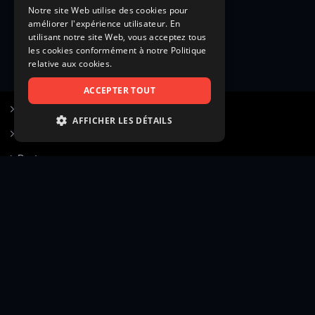
Notre site Web utilise des cookies pour
améliorer l'expérience utilisateur. En
utilisant notre site Web, vous acceptez tous
les cookies conformément à notre Politique
relative aux cookies.
ACCEPTER TOUT
S’inscrire à Figurants.com
AFFICHER LES DÉTAILS
Questions fréquentes
STRICTEMENT NÉCESSAIRES
Poster une annonce
PERFORMANCE
Actualités
CIBLAGE
Voir le hall of fame
FONCTIONNALITÉ
Contact
NON CLASSIFIÉS
Gestion d’abonnement
Transparence des avis
Strictement nécessaires
Performance