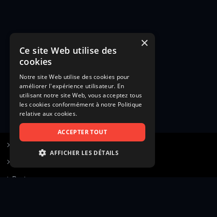
×
Ce site Web utilise des
cookies
Notre site Web utilise des cookies pour
améliorer l'expérience utilisateur. En
utilisant notre site Web, vous acceptez tous
les cookies conformément à notre Politique
relative aux cookies.
ACCEPTER TOUT
S’inscrire à Figurants.com
AFFICHER LES DÉTAILS
Questions fréquentes
STRICTEMENT NÉCESSAIRES
Poster une annonce
PERFORMANCE
Actualités
CIBLAGE
Voir le hall of fame