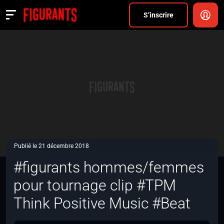
Divers
S’inscrire
Actualités
ANNONCER
FAQ
S’inscrire
CONNEXION
Publié le 21 décembre 2018
#figurants hommes/femmes
pour tournage clip #TPM
Think Positive Music #Beat