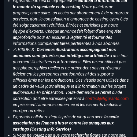
Figurants.com est un agrégateur et
curateur d’information sur
le monde du spectacle et du casting.
Notre plateforme
propose, entre autre, un accès par abonnement à de nombreux
services, dont la consultation d’annonces de casting ayant étés
été soigneusement vérifiées, filtrées et enrichies par notre
équipe d’experts. Chaque annonce fait l’objet d’une enquête
approfondie pour en assurer la légitimité et fournir des
informations complémentaires pertinentes à nos abonnés.
⚠️ VISUELS :
Certaines illustrations accompagnant nos
annonces sont générées par intelligence artificielle
à des fins
purement illustratives et informatives. Elles ne constituent pas
des photographies réelles et ne prétendent pas représenter
fidèlement les personnes mentionnées ni des supports
officiels émis par les productions. Ces visuels sont utilisés dans
un cadre de veille journalistique et d’information sur les projets
audiovisuels en préparation. Toute demande de retrait ou de
correction doit être adressée par écrit à
contact@figurants.com
en précisant l’annonce concernée et les éléments factuels à
corriger ou retirer.
Figurants collabore depuis près de vingt ans avec
la seule
association de France à lutter contre les arnaques aux
castings (Casting Info Service)
Si vous ne voulez pas que votre recherche figure sur notre site,