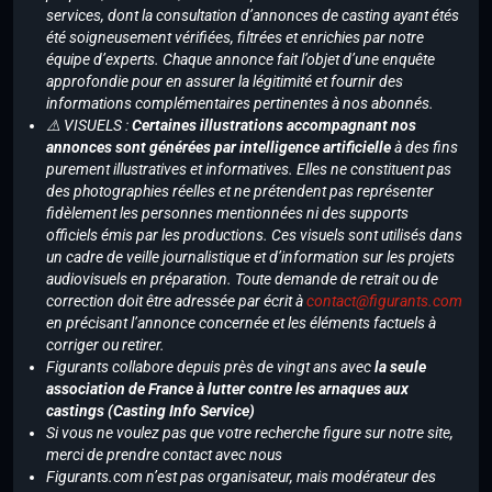
services, dont la consultation d’annonces de casting ayant étés
été soigneusement vérifiées, filtrées et enrichies par notre
équipe d’experts. Chaque annonce fait l’objet d’une enquête
approfondie pour en assurer la légitimité et fournir des
informations complémentaires pertinentes à nos abonnés.
⚠️ VISUELS :
Certaines illustrations accompagnant nos
annonces sont générées par intelligence artificielle
à des fins
purement illustratives et informatives. Elles ne constituent pas
des photographies réelles et ne prétendent pas représenter
fidèlement les personnes mentionnées ni des supports
officiels émis par les productions. Ces visuels sont utilisés dans
un cadre de veille journalistique et d’information sur les projets
audiovisuels en préparation. Toute demande de retrait ou de
correction doit être adressée par écrit à
contact@figurants.com
en précisant l’annonce concernée et les éléments factuels à
corriger ou retirer.
Figurants collabore depuis près de vingt ans avec
la seule
association de France à lutter contre les arnaques aux
castings (Casting Info Service)
Si vous ne voulez pas que votre recherche figure sur notre site,
merci de prendre contact avec nous
Figurants.com n’est pas organisateur, mais modérateur des