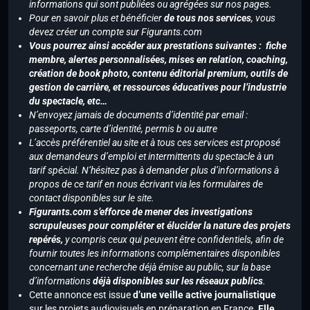
informations qui sont publiées ou agrégées sur nos pages.
Pour en savoir plus et bénéficier
de tous nos services
, vous
devez créer un compte sur Figurants.com
Vous pourrez ainsi accéder aux prestations suivantes : fiche
membre, alertes personnalisées, mises en relation, coaching,
création de book photo, contenu éditorial premium, outils de
gestion de carrière, et ressources éducatives pour l’industrie
du spectacle, etc…
N’envoyez jamais de documents d’identité par email :
passeports, carte d’identité, permis b ou autre
L’accès préférentiel au site et à tous ces services est proposé
aux demandeurs d’emploi et intermittents du spectacle à un
tarif spécial. N’hésitez pas à demander plus d’informations à
propos de ce tarif en nous écrivant via les formulaires de
contact disponibles sur le site.
Figurants.com s’efforce de mener des investigations
scrupuleuses pour compléter et élucider la nature des projets
repérés,
y compris ceux qui peuvent être confidentiels, afin de
fournir toutes les informations complémentaires disponibles
concernant une recherche déjà émise au public, sur la base
d’informations
déjà disponibles sur les réseaux publics
.
Cette annonce est issue
d’une veille active journalistique
sur les projets audiovisuels en préparation en France.
Elle