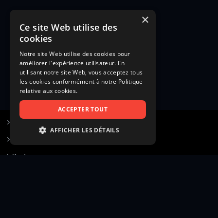
×
Ce site Web utilise des
cookies
Notre site Web utilise des cookies pour
améliorer l'expérience utilisateur. En
utilisant notre site Web, vous acceptez tous
les cookies conformément à notre Politique
relative aux cookies.
ACCEPTER TOUT
S’inscrire à Figurants.com
AFFICHER LES DÉTAILS
Questions fréquentes
STRICTEMENT NÉCESSAIRES
Poster une annonce
PERFORMANCE
Actualités
CIBLAGE
Voir le hall of fame
FONCTIONNALITÉ
Contact