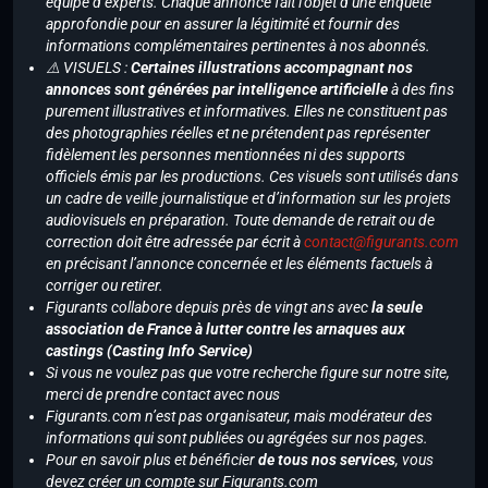
équipe d’experts. Chaque annonce fait l’objet d’une enquête
approfondie pour en assurer la légitimité et fournir des
informations complémentaires pertinentes à nos abonnés.
⚠️ VISUELS :
Certaines illustrations accompagnant nos
annonces sont générées par intelligence artificielle
à des fins
purement illustratives et informatives. Elles ne constituent pas
des photographies réelles et ne prétendent pas représenter
fidèlement les personnes mentionnées ni des supports
officiels émis par les productions. Ces visuels sont utilisés dans
un cadre de veille journalistique et d’information sur les projets
audiovisuels en préparation. Toute demande de retrait ou de
correction doit être adressée par écrit à
contact@figurants.com
en précisant l’annonce concernée et les éléments factuels à
corriger ou retirer.
Figurants collabore depuis près de vingt ans avec
la seule
association de France à lutter contre les arnaques aux
castings (Casting Info Service)
Si vous ne voulez pas que votre recherche figure sur notre site,
merci de prendre contact avec nous
Figurants.com n’est pas organisateur, mais modérateur des
informations qui sont publiées ou agrégées sur nos pages.
Pour en savoir plus et bénéficier
de tous nos services
, vous
devez créer un compte sur Figurants.com