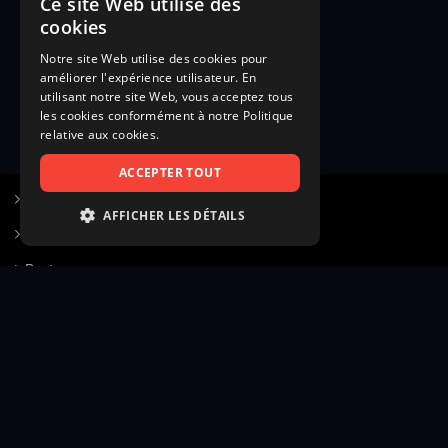
Ce site Web utilise des
cookies
Notre site Web utilise des cookies pour
améliorer l'expérience utilisateur. En
utilisant notre site Web, vous acceptez tous
les cookies conformément à notre Politique
relative aux cookies.
ACCEPTER TOUT
S’inscrire à Figurants.com
AFFICHER LES DÉTAILS
Questions fréquentes
STRICTEMENT NÉCESSAIRES
Poster une annonce
PERFORMANCE
Actualités
CIBLAGE
Voir le hall of fame
FONCTIONNALITÉ
Contact
NON CLASSIFIÉS
Gestion d’abonnement
Transparence des avis