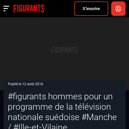
Divers
S’inscrire
Actualités
ANNONCER
FAQ
S’inscrire
CONNEXION
Publié le 12 août 2016
#figurants hommes pour un
programme de la télévision
nationale suédoise #Manche
/ #Ille-et-Vilaine