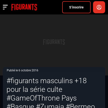
Divers
S’inscrire
Actualités
ANNONCER
FAQ
S’inscrire
CONNEXION
Publié le 6 octobre 2016
#figurants masculins +18
pour la série culte
#GameOfThrone Pays
#Basque #Zumaia #Bermeo