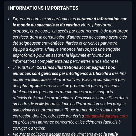
INFORMATIONS IMPORTANTES
Figurants.com est un agrégateur et
curateur d’information sur
le monde du spectacle et du casting.
Notre plateforme
propose, entre autre, un accès par abonnement à de nombreux
services, dont la consultation d’annonces de casting ayant étés
été soigneusement vérifiées, filtrées et enrichies par notre
équipe d’experts. Chaque annonce fait l’objet d’une enquête
approfondie pour en assurer la légitimité et fournir des
informations complémentaires pertinentes à nos abonnés.
⚠️ VISUELS :
Certaines illustrations accompagnant nos
annonces sont générées par intelligence artificielle
à des fins
purement illustratives et informatives. Elles ne constituent pas
des photographies réelles et ne prétendent pas représenter
fidèlement les personnes mentionnées ni des supports
officiels émis par les productions. Ces visuels sont utilisés dans
un cadre de veille journalistique et d’information sur les projets
audiovisuels en préparation. Toute demande de retrait ou de
correction doit être adressée par écrit à
contact@figurants.com
en précisant l’annonce concernée et les éléments factuels à
corriger ou retirer.
Figurants collabore depuis près de vingt ans avec
la seule