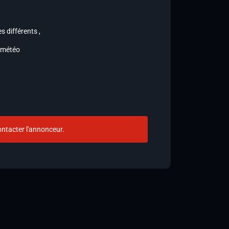
s différents ,
a météo
ntacter l'annonceur.