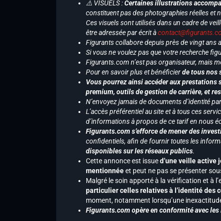
⚠️ VISUELS :
Certaines illustrations accompa
constituent pas des photographies réelles et 
Ces visuels sont utilisés dans un cadre de veil
être adressée par écrit à
contact@figurants.
Figurants collabore depuis près de vingt ans
Si vous ne voulez pas que votre recherche figu
Figurants.com n’est pas organisateur, mais m
Pour en savoir plus et bénéficier
de tous nos 
Vous pourrez ainsi accéder aux prestations s
premium, outils de gestion de carrière, et re
N’envoyez jamais de documents d’identité par e
L’accès préférentiel au site et à tous ces ser
d’informations à propos de ce tarif en nous écr
Figurants.com s’efforce de mener des investi
confidentiels, afin de fournir toutes les inf
disponibles sur les réseaux publics
.
Cette annonce est issue
d’une veille active 
mentionnée
et peut ne pas se présenter sous
Malgré le soin apporté à la vérification et à
particulier celles relatives à l’identité de
moment, notamment lorsqu’une inexactitude 
Figurants.com opère en conformité avec les l