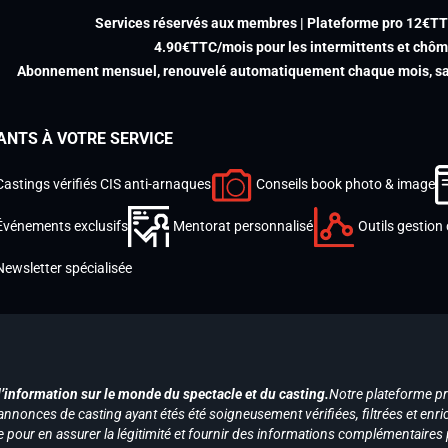
Services réservés aux membres | Plateforme pro 12€T
4.90€TTC/mois pour les intermittents et chô
Abonnement mensuel, renouvelé automatiquement chaque mois, san
ANTS À VOTRE SERVICE
Castings vérifiés CIS anti-arnaques
Conseils book photo & image
Événements exclusifs
Mentorat personnalisé
Outils gestion 
Newsletter spécialisée
d’information sur le monde du spectacle et du casting.
Notre plateforme p
annonces de casting ayant étés été soigneusement vérifiées, filtrées et enri
e pour en assurer la légitimité et fournir des informations complémentaires