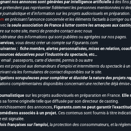
gnant nos annonces sont générées par intelligence artificielle
à des fins 
ne prétendent pas représenter fidèlement les personnes mentionnées ni des 
le journalistique et d’information sur les projets audiovisuels en préparatio
com
en précisant l’annonce concernée et les éléments factuels à corriger ou re
 avec
la seule association de France à lutter contre les arnaques aux castin
re sur notre site, merci de prendre contact avec nous
odérateur des informations qui sont publiées ou agrégées sur nos pages.
services
, vous devez créer un compte sur Figurants.com
uivantes : fiche membre, alertes personnalisées, mises en relation, coac
ssources éducatives pour l’industrie du spectacle, etc…
mail : passeports, carte d’identité, permis b ou autre
vices est proposé aux demandeurs d’emploi et intermittents du spectacle à un
ivant via les formulaires de contact disponibles sur le site.
gations scrupuleuses pour compléter et élucider la nature des projets re
ormations complémentaires disponibles concernant une recherche déjà émise a
journalistique
sur les projets audiovisuels en préparation en France.
Elle
 sa forme originelle telle que diffusée par son directeur de casting.
 l’enrichissement des annonces,
Figurants.com ne peut garantir l’exactitu
s comédiens associés à un projet.
Ces contenus sont fournis à titre indicati
est signalée.
ois françaises sur l’emploi,
la protection des consommateurs, et la réglem