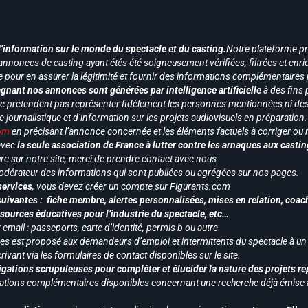
d’information sur le monde du spectacle et du casting.
Notre plateforme p
annonces de casting ayant étés été soigneusement vérifiées, filtrées et enri
e pour en assurer la légitimité et fournir des informations complémentaires
gnant nos annonces sont générées par intelligence artificielle
à des fins 
ne prétendent pas représenter fidèlement les personnes mentionnées ni des 
le journalistique et d’information sur les projets audiovisuels en préparatio
com
en précisant l’annonce concernée et les éléments factuels à corriger ou re
 avec
la seule association de France à lutter contre les arnaques aux castin
re sur notre site, merci de prendre contact avec nous
odérateur des informations qui sont publiées ou agrégées sur nos pages.
services
, vous devez créer un compte sur Figurants.com
uivantes : fiche membre, alertes personnalisées, mises en relation, coac
ssources éducatives pour l’industrie du spectacle, etc…
mail : passeports, carte d’identité, permis b ou autre
vices est proposé aux demandeurs d’emploi et intermittents du spectacle à un
ivant via les formulaires de contact disponibles sur le site.
gations scrupuleuses pour compléter et élucider la nature des projets re
ormations complémentaires disponibles concernant une recherche déjà émise a