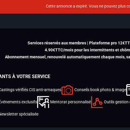
Cette annonce a expiré. Vous ne pouvez plus co
Services réservés aux membres | Plateforme pro 12€T
4.90€TTC/mois pour les intermittents et chô
Abonnement mensuel, renouvelé automatiquement chaque mois, san
ANTS À VOTRE SERVICE
Castings vérifiés CIS anti-arnaques
Conseils book photo & image
Événements exclusifs
Mentorat personnalisé
Outils gestion 
Newsletter spécialisée