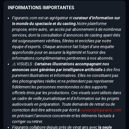
INFORMATIONS IMPORTANTES
Figurants.com est un agrégateur et
curateur d’information sur
le monde du spectacle et du casting.
Notre plateforme
propose, entre autre, un accès par abonnement à de nombreux
services, dont la consultation d’annonces de casting ayant étés
été soigneusement vérifiées, filtrées et enrichies par notre
équipe d’experts. Chaque annonce fait l’objet d’une enquête
approfondie pour en assurer la légitimité et fournir des
informations complémentaires pertinentes à nos abonnés.
⚠️ VISUELS :
Certaines illustrations accompagnant nos
annonces sont générées par intelligence artificielle
à des fins
purement illustratives et informatives. Elles ne constituent pas
des photographies réelles et ne prétendent pas représenter
fidèlement les personnes mentionnées ni des supports
officiels émis par les productions. Ces visuels sont utilisés dans
un cadre de veille journalistique et d’information sur les projets
audiovisuels en préparation. Toute demande de retrait ou de
correction doit être adressée par écrit à
contact@figurants.com
en précisant l’annonce concernée et les éléments factuels à
corriger ou retirer.
Figurants collabore depuis près de vingt ans avec
la seule