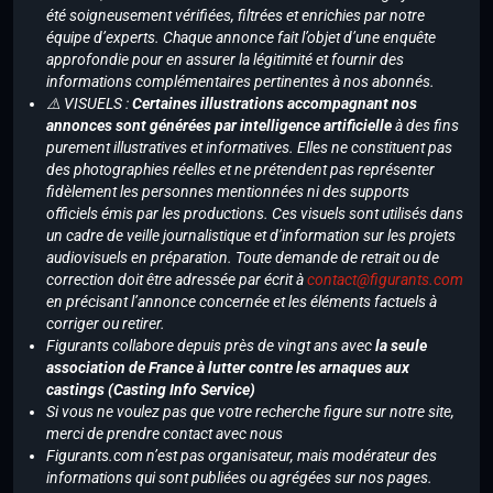
été soigneusement vérifiées, filtrées et enrichies par notre
équipe d’experts. Chaque annonce fait l’objet d’une enquête
approfondie pour en assurer la légitimité et fournir des
informations complémentaires pertinentes à nos abonnés.
⚠️ VISUELS :
Certaines illustrations accompagnant nos
annonces sont générées par intelligence artificielle
à des fins
purement illustratives et informatives. Elles ne constituent pas
des photographies réelles et ne prétendent pas représenter
fidèlement les personnes mentionnées ni des supports
officiels émis par les productions. Ces visuels sont utilisés dans
un cadre de veille journalistique et d’information sur les projets
audiovisuels en préparation. Toute demande de retrait ou de
correction doit être adressée par écrit à
contact@figurants.com
en précisant l’annonce concernée et les éléments factuels à
corriger ou retirer.
Figurants collabore depuis près de vingt ans avec
la seule
association de France à lutter contre les arnaques aux
castings (Casting Info Service)
Si vous ne voulez pas que votre recherche figure sur notre site,
merci de prendre contact avec nous
Figurants.com n’est pas organisateur, mais modérateur des
informations qui sont publiées ou agrégées sur nos pages.