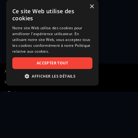
×
Ce site Web utilise des
cookies
Notre site Web utilise des cookies pour
améliorer l'expérience utilisateur. En
utilisant notre site Web, vous acceptez tous
les cookies conformément à notre Politique
relative aux cookies.
ACCEPTER TOUT
S’inscrire à Figurants.com
AFFICHER LES DÉTAILS
Questions fréquentes
STRICTEMENT NÉCESSAIRES
Poster une annonce
PERFORMANCE
Actualités
CIBLAGE
Voir le hall of fame
FONCTIONNALITÉ
Contact
NON CLASSIFIÉS
Gestion d’abonnement