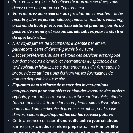
Pour en savoir plus et bénéficier
de tous nos services
, vous
devez créer un compte sur Figurants.com
Vous pourrez ainsi accéder aux prestations suivantes : fiche
membre, alertes personnalisées, mises en relation, coaching,
création de book photo, contenu éditorial premium, outils de
gestion de carrière, et ressources éducatives pour l’industrie
du spectacle, etc…
N’envoyez jamais de documents d’identité par email :
passeports, carte d’identité, permis b ou autre
L’accès préférentiel au site et à tous ces services est proposé
aux demandeurs d’emploi et intermittents du spectacle à un
tarif spécial. N’hésitez pas à demander plus d’informations à
propos de ce tarif en nous écrivant via les formulaires de
contact disponibles sur le site.
Figurants.com s’efforce de mener des investigations
scrupuleuses pour compléter et élucider la nature des projets
repérés,
y compris ceux qui peuvent être confidentiels, afin de
fournir toutes les informations complémentaires disponibles
concernant une recherche déjà émise au public, sur la base
d’informations
déjà disponibles sur les réseaux publics
.
Cette annonce est issue
d’une veille active journalistique
sur les projets audiovisuels en préparation en France.
Elle
n’émane pas directement de la production mentionnée
et