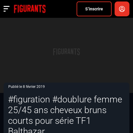
Divers
S’inscrire
Actualités
ANNONCER
FAQ
S’inscrire
CONNEXION
Publié le 8 février 2019
#figuration #doublure femme
25/45 ans cheveux bruns
courts pour série TF1
Balthazar