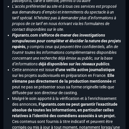
passeports, carte d’identité, permis b ou autre
L’accès préférentiel au site et à tous ces services est proposé
aux demandeurs d’emploi et intermittents du spectacle à un
tarif spécial. N’hésitez pas à demander plus d’informations à
propos de ce tarif en nous écrivant via les formulaires de
contact disponibles sur le site.
Figurants.com s’efforce de mener des investigations
scrupuleuses pour compléter et élucider la nature des projets
repérés,
y compris ceux qui peuvent être confidentiels, afin de
fournir toutes les informations complémentaires disponibles
concernant une recherche déjà émise au public, sur la base
d’informations
déjà disponibles sur les réseaux publics
.
Cette annonce est issue
d’une veille active journalistique
sur les projets audiovisuels en préparation en France.
Elle
n’émane pas directement de la production mentionnée
et
peut ne pas se présenter sous sa forme originelle telle que
diffusée par son directeur de casting.
Malgré le soin apporté à la vérification et à l’enrichissement
des annonces,
Figurants.com ne peut garantir l’exactitude
absolue de toutes les informations, en particulier celles
relatives à l’identité des comédiens associés à un projet.
Ces contenus sont fournis à titre indicatif et peuvent être
corrigés ou mis à jour à tout moment, notamment lorsqu’une