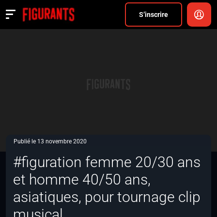
Divers
S’inscrire
Actualités
ANNONCER
FAQ
S’inscrire
CONNEXION
Publié le 13 novembre 2020
#figuration femme 20/30 ans
et homme 40/50 ans,
asiatiques, pour tournage clip
musical