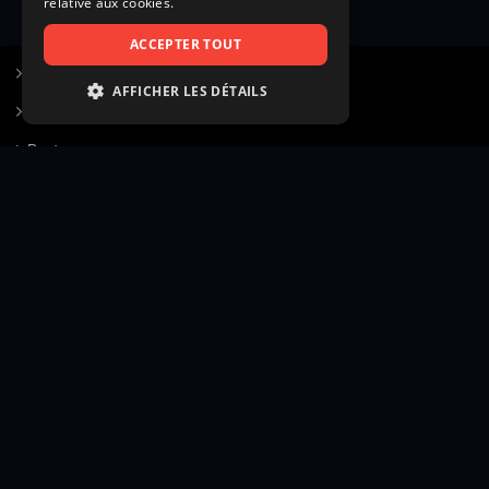
relative aux cookies.
ACCEPTER TOUT
S’inscrire à Figurants.com
AFFICHER LES DÉTAILS
Questions fréquentes
STRICTEMENT NÉCESSAIRES
Poster une annonce
PERFORMANCE
Actualités
CIBLAGE
Voir le hall of fame
FONCTIONNALITÉ
Contact
NON CLASSIFIÉS
Gestion d’abonnement
Transparence des avis
Strictement nécessaires
Performance
Mentions légales
Conditions générales
Ciblage
Fonctionnalité
Confidentialité
Cadre juridique et éditorial
Non classifiés
Création site web twinbi
© Figurants.com — Éditeur : CASTINGDUJOUR SARL (RCS Paris 510 060 007) — Siège social : 111