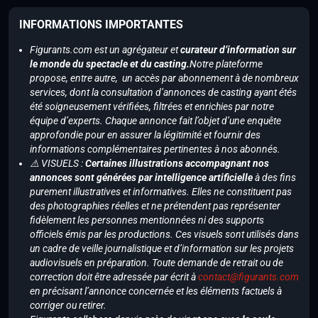
INFORMATIONS IMPORTANTES
Figurants.com est un agrégateur et
curateur d’information sur
le monde du spectacle et du casting.
Notre plateforme
propose, entre autre, un accès par abonnement à de nombreux
services, dont la consultation d’annonces de casting ayant étés
été soigneusement vérifiées, filtrées et enrichies par notre
équipe d’experts. Chaque annonce fait l’objet d’une enquête
approfondie pour en assurer la légitimité et fournir des
informations complémentaires pertinentes à nos abonnés.
⚠️ VISUELS :
Certaines illustrations accompagnant nos
annonces sont générées par intelligence artificielle
à des fins
purement illustratives et informatives. Elles ne constituent pas
des photographies réelles et ne prétendent pas représenter
fidèlement les personnes mentionnées ni des supports
officiels émis par les productions. Ces visuels sont utilisés dans
un cadre de veille journalistique et d’information sur les projets
audiovisuels en préparation. Toute demande de retrait ou de
correction doit être adressée par écrit à
contact@figurants.com
en précisant l’annonce concernée et les éléments factuels à
corriger ou retirer.