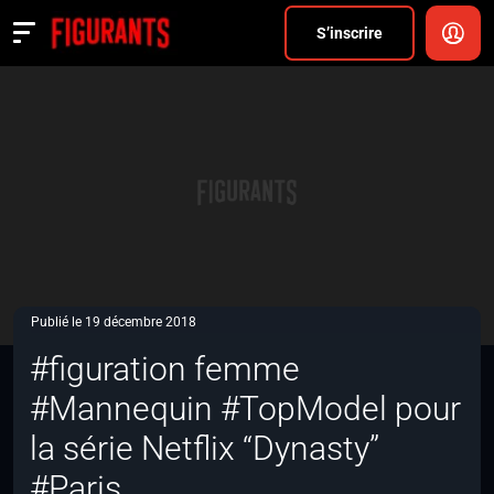
Divers
S’inscrire
Actualités
ANNONCER
FAQ
S’inscrire
CONNEXION
Publié le 19 décembre 2018
#figuration femme
#Mannequin #TopModel pour
la série Netflix “Dynasty”
#Paris