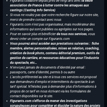
Figurants collabore depuis près de vingt ans avec
la seule
association de France à lutter contre les arnaques aux
castings (Casting Info Service)
Si vous ne voulez pas que votre recherche figure sur notre site,
merci de prendre contact avec nous
Figurants.com n’est pas organisateur, mais modérateur des
informations qui sont publiées ou agrégées sur nos pages.
Pour en savoir plus et bénéficier
de tous nos services
, vous
devez créer un compte sur Figurants.com
Vous pourrez ainsi accéder aux prestations suivantes : fiche
membre, alertes personnalisées, mises en relation, coaching,
création de book photo, contenu éditorial premium, outils de
gestion de carrière, et ressources éducatives pour l’industrie
du spectacle, etc…
N’envoyez jamais de documents d’identité par email :
passeports, carte d’identité, permis b ou autre
L’accès préférentiel au site et à tous ces services est proposé
aux demandeurs d’emploi et intermittents du spectacle à un
tarif spécial. N’hésitez pas à demander plus d’informations à
propos de ce tarif en nous écrivant via les formulaires de
contact disponibles sur le site.
Figurants.com s’efforce de mener des investigations
scrupuleuses pour compléter et élucider la nature des projets