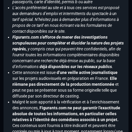
passeports, carte d’identité, permis b ou autre
L’accès préférentiel au site et à tous ces services est proposé
aux demandeurs d’emploi et intermittents du spectacle à un
tarif spécial. N’hésitez pas à demander plus d’informations à
propos de ce tarif en nous écrivant via les formulaires de
contact disponibles sur le site.
Figurants.com s’efforce de mener des investigations
scrupuleuses pour compléter et élucider la nature des projets
repérés,
y compris ceux qui peuvent être confidentiels, afin de
fournir toutes les informations complémentaires disponibles
concernant une recherche déjà émise au public, sur la base
d’informations
déjà disponibles sur les réseaux publics
.
Cette annonce est issue
d’une veille active journalistique
sur les projets audiovisuels en préparation en France.
Elle
n’émane pas directement de la production mentionnée
et
peut ne pas se présenter sous sa forme originelle telle que
diffusée par son directeur de casting.
Malgré le soin apporté à la vérification et à l’enrichissement
des annonces,
Figurants.com ne peut garantir l’exactitude
absolue de toutes les informations, en particulier celles
relatives à l’identité des comédiens associés à un projet.
Ces contenus sont fournis à titre indicatif et peuvent être
corrigés ou mis à jour à tout moment, notamment lorsqu’une