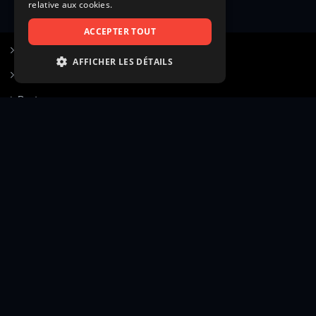
relative aux cookies.
ACCEPTER TOUT
S’inscrire à Figurants.com
AFFICHER LES DÉTAILS
Questions fréquentes
STRICTEMENT NÉCESSAIRES
Poster une annonce
PERFORMANCE
Actualités
CIBLAGE
Voir le hall of fame
FONCTIONNALITÉ
Contact
NON CLASSIFIÉS
Gestion d’abonnement
Transparence des avis
Strictement nécessaires
Performance
Mentions légales
Conditions générales
Ciblage
Fonctionnalité
Confidentialité
Cadre juridique et éditorial
Non classifiés
Création site web twinbi