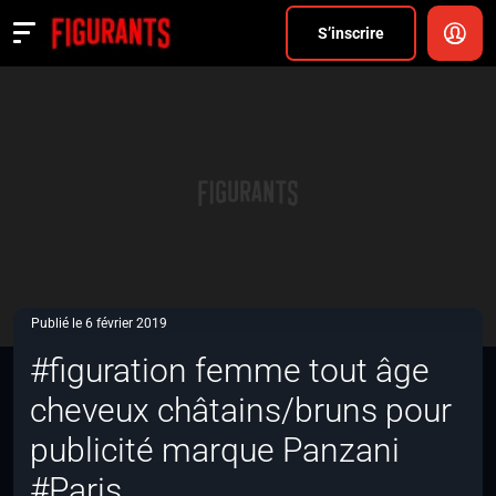
Divers
S’inscrire
Actualités
ANNONCER
FAQ
S’inscrire
CONNEXION
Publié le 6 février 2019
#figuration femme tout âge
cheveux châtains/bruns pour
publicité marque Panzani
#Paris