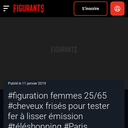
Divers
S’inscrire
Actualités
ANNONCER
FAQ
S’inscrire
CONNEXION
Publié le 11 janvier 2019
#figuration femmes 25/65
#cheveux frisés pour tester
fer à lisser émission
#téléshopping #Paris