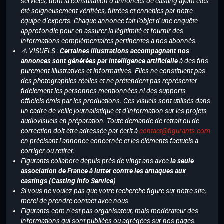
services, dont la consultation d’annonces de casting ayant étés
été soigneusement vérifiées, filtrées et enrichies par notre
équipe d’experts. Chaque annonce fait l’objet d’une enquête
approfondie pour en assurer la légitimité et fournir des
informations complémentaires pertinentes à nos abonnés.
⚠️ VISUELS :
Certaines illustrations accompagnant nos
annonces sont générées par intelligence artificielle
à des fins
purement illustratives et informatives. Elles ne constituent pas
des photographies réelles et ne prétendent pas représenter
fidèlement les personnes mentionnées ni des supports
officiels émis par les productions. Ces visuels sont utilisés dans
un cadre de veille journalistique et d’information sur les projets
audiovisuels en préparation. Toute demande de retrait ou de
correction doit être adressée par écrit à
contact@figurants.com
en précisant l’annonce concernée et les éléments factuels à
corriger ou retirer.
Figurants collabore depuis près de vingt ans avec
la seule
association de France à lutter contre les arnaques aux
castings (Casting Info Service)
Si vous ne voulez pas que votre recherche figure sur notre site,
merci de prendre contact avec nous
Figurants.com n’est pas organisateur, mais modérateur des
informations qui sont publiées ou agrégées sur nos pages.