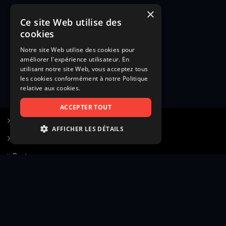
×
Ce site Web utilise des
cookies
Notre site Web utilise des cookies pour
améliorer l'expérience utilisateur. En
utilisant notre site Web, vous acceptez tous
les cookies conformément à notre Politique
relative aux cookies.
ACCEPTER TOUT
S’inscrire à Figurants.com
AFFICHER LES DÉTAILS
Questions fréquentes
STRICTEMENT NÉCESSAIRES
Poster une annonce
PERFORMANCE
Actualités
CIBLAGE
Voir le hall of fame
FONCTIONNALITÉ
Contact
NON CLASSIFIÉS