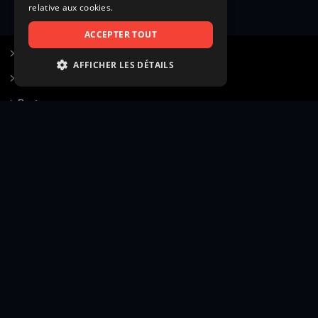
relative aux cookies.
ACCEPTER TOUT
S’inscrire à Figurants.com
AFFICHER LES DÉTAILS
Questions fréquentes
STRICTEMENT NÉCESSAIRES
Poster une annonce
PERFORMANCE
Actualités
CIBLAGE
Voir le hall of fame
FONCTIONNALITÉ
Contact
NON CLASSIFIÉS
Gestion d’abonnement
Transparence des avis
Strictement nécessaires
Performance
Mentions légales
Conditions générales
Ciblage
Fonctionnalité
Confidentialité
Cadre juridique et éditorial
Non classifiés
Création site web twinbi