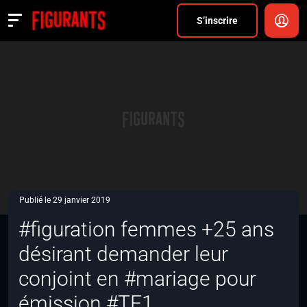
Divers
S’inscrire
Actualités
ANNONCER
FAQ
S’inscrire
CONNEXION
Publié le 29 janvier 2019
#figuration femmes +25 ans
désirant demander leur
conjoint en #mariage pour
émission #TF1