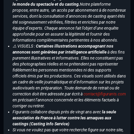
le monde du spectacle et du casting.
Notre plateforme
propose, entre autre, un accès par abonnement à de nombreux
services, dont la consultation d’annonces de casting ayant étés
été soigneusement vérifiées, filtrées et enrichies par notre
équipe d’experts. Chaque annonce fait l’objet d’une enquête
approfondie pour en assurer la légitimité et fournir des
informations complémentaires pertinentes à nos abonnés.
⚠️ VISUELS :
Certaines illustrations accompagnant nos
annonces sont générées par intelligence artificielle
à des fins
purement illustratives et informatives. Elles ne constituent pas
des photographies réelles et ne prétendent pas représenter
fidèlement les personnes mentionnées ni des supports
officiels émis par les productions. Ces visuels sont utilisés dans
un cadre de veille journalistique et d’information sur les projets
audiovisuels en préparation. Toute demande de retrait ou de
correction doit être adressée par écrit à
contact@figurants.com
en précisant l’annonce concernée et les éléments factuels à
corriger ou retirer.
Figurants collabore depuis près de vingt ans avec
la seule
association de France à lutter contre les arnaques aux
castings (Casting Info Service)
Si vous ne voulez pas que votre recherche figure sur notre site,