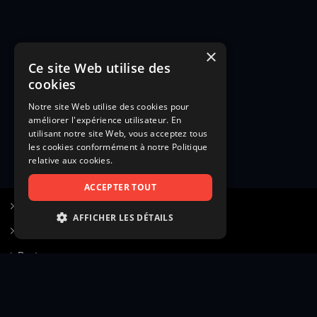
×
Ce site Web utilise des
cookies
Notre site Web utilise des cookies pour
améliorer l'expérience utilisateur. En
utilisant notre site Web, vous acceptez tous
les cookies conformément à notre Politique
relative aux cookies.
ACCEPTER TOUT
S’inscrire à Figurants.com
AFFICHER LES DÉTAILS
Questions fréquentes
STRICTEMENT NÉCESSAIRES
Poster une annonce
PERFORMANCE
Actualités
CIBLAGE
Voir le hall of fame