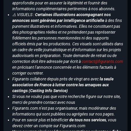
approfondie pour en assurer la légitimité et fournir des
informations complémentaires pertinentes à nos abonnés.
⚠️ VISUELS :
Certaines illustrations accompagnant nos
annonces sont générées par intelligence artificielle
à des fins
purement illustratives et informatives. Elles ne constituent pas
des photographies réelles et ne prétendent pas représenter
fidèlement les personnes mentionnées ni des supports
officiels émis par les productions. Ces visuels sont utilisés dans
un cadre de veille journalistique et d’information sur les projets
audiovisuels en préparation. Toute demande de retrait ou de
correction doit être adressée par écrit à
contact@figurants.com
en précisant l’annonce concernée et les éléments factuels à
corriger ou retirer.
Figurants collabore depuis près de vingt ans avec
la seule
association de France à lutter contre les arnaques aux
castings (Casting Info Service)
Si vous ne voulez pas que votre recherche figure sur notre site,
merci de prendre contact avec nous
Figurants.com n’est pas organisateur, mais modérateur des
informations qui sont publiées ou agrégées sur nos pages.
Pour en savoir plus et bénéficier
de tous nos services
, vous
devez créer un compte sur Figurants.com