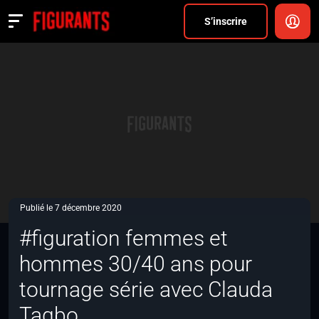
Divers
S’inscrire
Actualités
ANNONCER
FAQ
S’inscrire
CONNEXION
Publié le 7 décembre 2020
#figuration femmes et
hommes 30/40 ans pour
tournage série avec Clauda
Tagbo