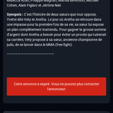
Rebecca Azan, Philippe Magnan, Marisa Berenson, Michaël
Cohen, Alain Figlarz et Jérôme Niel.
Synopsis :
C’est l’histoire de deux sœurs que tout oppose,
Yvette dite Vety et Aretha. Le jour où Aretha se retrouve dans
une impasse pour la première fois de sa vie, sa sœur lui expose
un plan complètement inattendu. Pour gagner la grosse somme
d’argent dont Aretha a besoin pour éviter un procès qui ruinerait
sa carrière, Vety propose à sa sœur, ancienne championne de
judo, de se lancer dans le MMA (free fight).
—————————————————
Cette annonce a expiré. Vous ne pouvez plus contacter
l'annonceur.