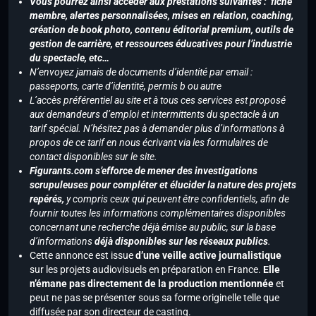
Vous pourrez ainsi accéder aux prestations suivantes : fiche
membre, alertes personnalisées, mises en relation, coaching,
création de book photo, contenu éditorial premium, outils de
gestion de carrière, et ressources éducatives pour l’industrie
du spectacle, etc…
N’envoyez jamais de documents d’identité par email :
passeports, carte d’identité, permis b ou autre
L’accès préférentiel au site et à tous ces services est proposé
aux demandeurs d’emploi et intermittents du spectacle à un
tarif spécial. N’hésitez pas à demander plus d’informations à
propos de ce tarif en nous écrivant via les formulaires de
contact disponibles sur le site.
Figurants.com s’efforce de mener des investigations
scrupuleuses pour compléter et élucider la nature des projets
repérés,
y compris ceux qui peuvent être confidentiels, afin de
fournir toutes les informations complémentaires disponibles
concernant une recherche déjà émise au public, sur la base
d’informations
déjà disponibles sur les réseaux publics
.
Cette annonce est issue
d’une veille active journalistique
sur les projets audiovisuels en préparation en France.
Elle
n’émane pas directement de la production mentionnée
et
peut ne pas se présenter sous sa forme originelle telle que
diffusée par son directeur de casting.