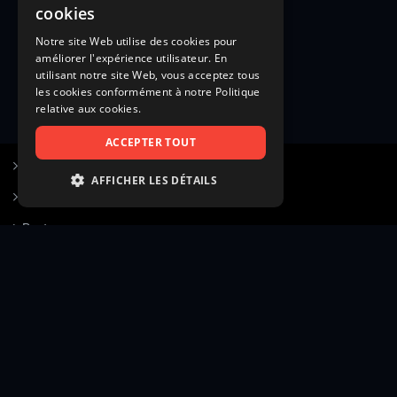
cookies
Notre site Web utilise des cookies pour
améliorer l'expérience utilisateur. En
utilisant notre site Web, vous acceptez tous
les cookies conformément à notre Politique
relative aux cookies.
ACCEPTER TOUT
S’inscrire à Figurants.com
AFFICHER LES DÉTAILS
Questions fréquentes
STRICTEMENT NÉCESSAIRES
Poster une annonce
PERFORMANCE
Actualités
CIBLAGE
Voir le hall of fame
FONCTIONNALITÉ
Contact
NON CLASSIFIÉS
Gestion d’abonnement
Transparence des avis