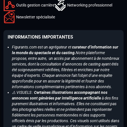
Outils gestion carrière
Networking professionnel
Newsletter spécialisée
INFORMATIONS IMPORTANTES
Figurants.com est un agrégateur et
curateur d’information sur
le monde du spectacle et du casting.
Notre plateforme
propose, entre autre, un accès par abonnement à de nombreux
services, dont la consultation d’annonces de casting ayant étés
été soigneusement vérifiées, filtrées et enrichies par notre
équipe d’experts. Chaque annonce fait l’objet d’une enquête
approfondie pour en assurer la légitimité et fournir des
informations complémentaires pertinentes à nos abonnés.
⚠️ VISUELS :
Certaines illustrations accompagnant nos
annonces sont générées par intelligence artificielle
à des fins
purement illustratives et informatives. Elles ne constituent pas
des photographies réelles et ne prétendent pas représenter
fidèlement les personnes mentionnées ni des supports
officiels émis par les productions. Ces visuels sont utilisés dans
un cadre de veille journalistique et d’information sur les projets