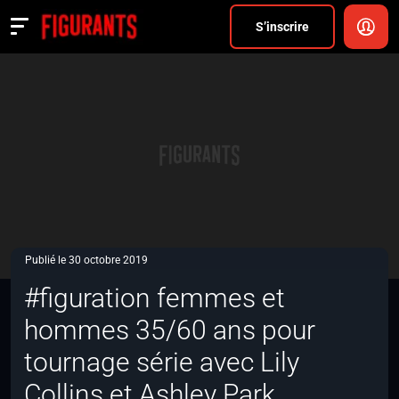
Divers
S’inscrire
Actualités
ANNONCER
FAQ
S’inscrire
CONNEXION
Publié le 30 octobre 2019
#figuration femmes et
hommes 35/60 ans pour
tournage série avec Lily
Collins et Ashley Park