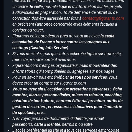
officiels émis par les productions. Ces visuels sont utilisés dans
un cadre de veille journalistique et d’information sur les projets
audiovisuels en préparation. Toute demande de retrait ou de
correction doit être adressée par écrit à
contact@figurants.com
en précisant l’annonce concernée et les éléments factuels à
corriger ou retirer.
Figurants collabore depuis près de vingt ans avec
la seule
association de France à lutter contre les arnaques aux
castings (Casting Info Service)
Si vous ne voulez pas que votre recherche figure sur notre site,
merci de prendre contact avec nous
Figurants.com n’est pas organisateur, mais modérateur des
informations qui sont publiées ou agrégées sur nos pages.
Pour en savoir plus et bénéficier
de tous nos services
, vous
devez créer un compte sur Figurants.com
Vous pourrez ainsi accéder aux prestations suivantes : fiche
membre, alertes personnalisées, mises en relation, coaching,
création de book photo, contenu éditorial premium, outils de
gestion de carrière, et ressources éducatives pour l’industrie
du spectacle, etc…
N’envoyez jamais de documents d’identité par email :
passeports, carte d’identité, permis b ou autre
L’accès préférentiel au site et à tous ces services est proposé