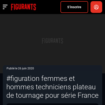
Divers
S’inscrire
Actualités
ANNONCER
FAQ
S’inscrire
CONNEXION
Publié le 26 juin 2020
#figuration femmes et
hommes techniciens plateau
de tournage pour série France