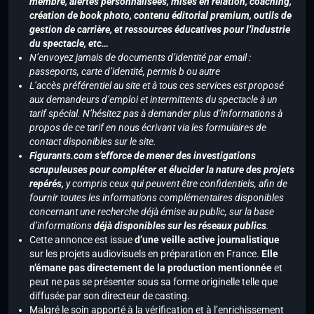
membre, alertes personnalisées, mises en relation, coaching,
création de book photo, contenu éditorial premium, outils de
gestion de carrière, et ressources éducatives pour l’industrie
du spectacle, etc…
N’envoyez jamais de documents d’identité par email :
passeports, carte d’identité, permis b ou autre
L’accès préférentiel au site et à tous ces services est proposé
aux demandeurs d’emploi et intermittents du spectacle à un
tarif spécial. N’hésitez pas à demander plus d’informations à
propos de ce tarif en nous écrivant via les formulaires de
contact disponibles sur le site.
Figurants.com s’efforce de mener des investigations
scrupuleuses pour compléter et élucider la nature des projets
repérés,
y compris ceux qui peuvent être confidentiels, afin de
fournir toutes les informations complémentaires disponibles
concernant une recherche déjà émise au public, sur la base
d’informations
déjà disponibles sur les réseaux publics
.
Cette annonce est issue
d’une veille active journalistique
sur les projets audiovisuels en préparation en France.
Elle
n’émane pas directement de la production mentionnée
et
peut ne pas se présenter sous sa forme originelle telle que
diffusée par son directeur de casting.
Malgré le soin apporté à la vérification et à l’enrichissement