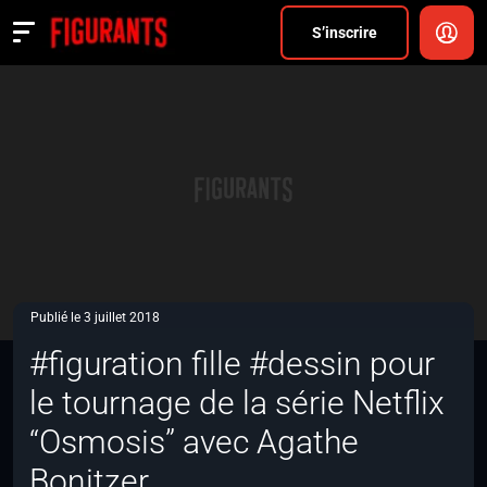
Divers
S’inscrire
Actualités
ANNONCER
FAQ
S’inscrire
CONNEXION
Publié le 3 juillet 2018
#figuration fille #dessin pour
le tournage de la série Netflix
“Osmosis” avec Agathe
Bonitzer