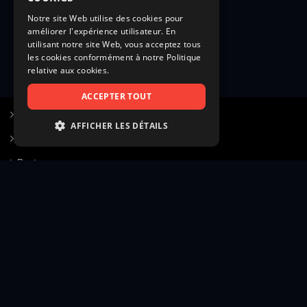
Notre site Web utilise des cookies pour
améliorer l'expérience utilisateur. En
utilisant notre site Web, vous acceptez tous
les cookies conformément à notre Politique
relative aux cookies.
ACCEPTER TOUT
S’inscrire à Figurants.com
AFFICHER LES DÉTAILS
Questions fréquentes
STRICTEMENT NÉCESSAIRES
Poster une annonce
PERFORMANCE
Actualités
CIBLAGE
Voir le hall of fame
FONCTIONNALITÉ
Contact
NON CLASSIFIÉS
Gestion d’abonnement
Transparence des avis