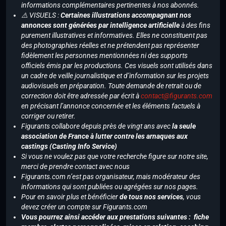
informations complémentaires pertinentes à nos abonnés.
⚠️ VISUELS :
Certaines illustrations accompagnant nos
annonces sont générées par intelligence artificielle
à des fins
purement illustratives et informatives. Elles ne constituent pas
des photographies réelles et ne prétendent pas représenter
fidèlement les personnes mentionnées ni des supports
officiels émis par les productions. Ces visuels sont utilisés dans
un cadre de veille journalistique et d’information sur les projets
audiovisuels en préparation. Toute demande de retrait ou de
correction doit être adressée par écrit à
contact@figurants.com
en précisant l’annonce concernée et les éléments factuels à
corriger ou retirer.
Figurants collabore depuis près de vingt ans avec
la seule
association de France à lutter contre les arnaques aux
castings (Casting Info Service)
Si vous ne voulez pas que votre recherche figure sur notre site,
merci de prendre contact avec nous
Figurants.com n’est pas organisateur, mais modérateur des
informations qui sont publiées ou agrégées sur nos pages.
Pour en savoir plus et bénéficier
de tous nos services
, vous
devez créer un compte sur Figurants.com
Vous pourrez ainsi accéder aux prestations suivantes : fiche