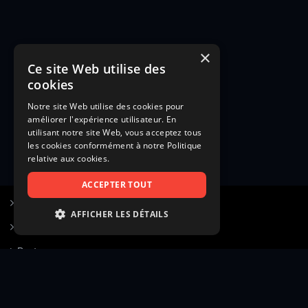
×
Ce site Web utilise des
cookies
Notre site Web utilise des cookies pour
améliorer l'expérience utilisateur. En
utilisant notre site Web, vous acceptez tous
les cookies conformément à notre Politique
relative aux cookies.
ACCEPTER TOUT
S’inscrire à Figurants.com
AFFICHER LES DÉTAILS
Questions fréquentes
STRICTEMENT NÉCESSAIRES
Poster une annonce
PERFORMANCE
Actualités
CIBLAGE
Voir le hall of fame