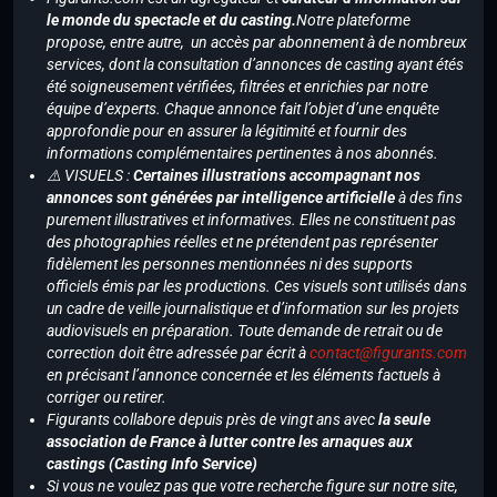
le monde du spectacle et du casting.
Notre plateforme
propose, entre autre, un accès par abonnement à de nombreux
services, dont la consultation d’annonces de casting ayant étés
été soigneusement vérifiées, filtrées et enrichies par notre
équipe d’experts. Chaque annonce fait l’objet d’une enquête
approfondie pour en assurer la légitimité et fournir des
informations complémentaires pertinentes à nos abonnés.
⚠️ VISUELS :
Certaines illustrations accompagnant nos
annonces sont générées par intelligence artificielle
à des fins
purement illustratives et informatives. Elles ne constituent pas
des photographies réelles et ne prétendent pas représenter
fidèlement les personnes mentionnées ni des supports
officiels émis par les productions. Ces visuels sont utilisés dans
un cadre de veille journalistique et d’information sur les projets
audiovisuels en préparation. Toute demande de retrait ou de
correction doit être adressée par écrit à
contact@figurants.com
en précisant l’annonce concernée et les éléments factuels à
corriger ou retirer.
Figurants collabore depuis près de vingt ans avec
la seule
association de France à lutter contre les arnaques aux
castings (Casting Info Service)
Si vous ne voulez pas que votre recherche figure sur notre site,