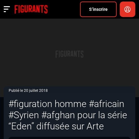
Divers
S’inscrire
Actualités
ANNONCER
FAQ
S’inscrire
CONNEXION
Publié le 20 juillet 2018
#figuration homme #africain
#Syrien #afghan pour la série
“Eden” diffusée sur Arte