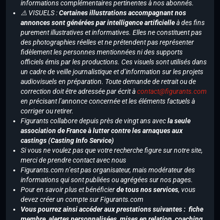
informations complémentaires pertinentes à nos abonnés.
⚠️ VISUELS :
Certaines illustrations accompagnant nos
annonces sont générées par intelligence artificielle
à des fins
purement illustratives et informatives. Elles ne constituent pas
des photographies réelles et ne prétendent pas représenter
fidèlement les personnes mentionnées ni des supports
officiels émis par les productions. Ces visuels sont utilisés dans
un cadre de veille journalistique et d’information sur les projets
audiovisuels en préparation. Toute demande de retrait ou de
correction doit être adressée par écrit à
contact@figurants.com
en précisant l’annonce concernée et les éléments factuels à
corriger ou retirer.
Figurants collabore depuis près de vingt ans avec
la seule
association de France à lutter contre les arnaques aux
castings (Casting Info Service)
Si vous ne voulez pas que votre recherche figure sur notre site,
merci de prendre contact avec nous
Figurants.com n’est pas organisateur, mais modérateur des
informations qui sont publiées ou agrégées sur nos pages.
Pour en savoir plus et bénéficier
de tous nos services
, vous
devez créer un compte sur Figurants.com
Vous pourrez ainsi accéder aux prestations suivantes : fiche
membre, alertes personnalisées, mises en relation, coaching,