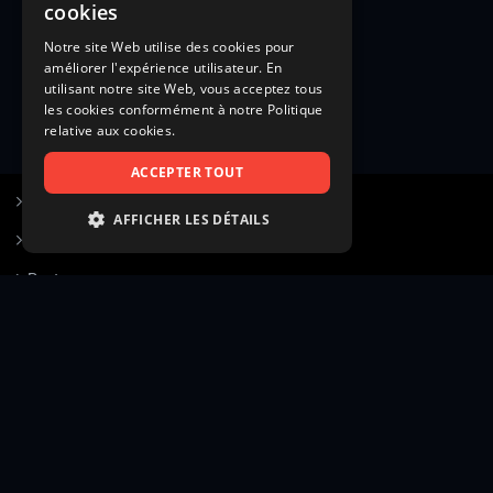
cookies
Notre site Web utilise des cookies pour
améliorer l'expérience utilisateur. En
utilisant notre site Web, vous acceptez tous
les cookies conformément à notre Politique
relative aux cookies.
ACCEPTER TOUT
S’inscrire à Figurants.com
AFFICHER LES DÉTAILS
Questions fréquentes
STRICTEMENT NÉCESSAIRES
Poster une annonce
PERFORMANCE
Actualités
CIBLAGE
Voir le hall of fame
FONCTIONNALITÉ
Contact
NON CLASSIFIÉS
Gestion d’abonnement
Transparence des avis