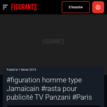
Divers
S’inscrire
Actualités
ANNONCER
FAQ
S’inscrire
CONNEXION
Publié le 1 février 2019
#figuration homme type
Jamaïcain #rasta pour
publicité TV Panzani #Paris