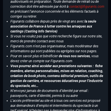
audiovisuels en préparation. Toute demande de retrait ou de
correction doit être adressée par écrit à
contact@figurants.com
en précisant l’annonce concernée et les éléments factuels à
corriger ou retirer.
Figurants collabore depuis près de vingt ans avec
la seule
association de France à lutter contre les arnaques aux
castings (Casting Info Service)
Si vous ne voulez pas que votre recherche figure sur notre site,
merci de prendre contact avec nous
Figurants.com n’est pas organisateur, mais modérateur des
informations qui sont publiées ou agrégées sur nos pages.
Pour en savoir plus et bénéficier
de tous nos services
, vous
devez créer un compte sur Figurants.com
Vous pourrez ainsi accéder aux prestations suivantes : fiche
membre, alertes personnalisées, mises en relation, coaching,
création de book photo, contenu éditorial premium, outils de
gestion de carrière, et ressources éducatives pour l’industrie
du spectacle, etc…
N’envoyez jamais de documents d’identité par email :
passeports, carte d’identité, permis b ou autre
L’accès préférentiel au site et à tous ces services est proposé
aux demandeurs d’emploi et intermittents du spectacle à un
tarif spécial. N’hésitez pas à demander plus d’informations à