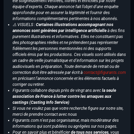
été soigneusement vérifiées, filtrées et enrichies par notre
équipe d’experts. Chaque annonce fait l’objet d’une enquête
approfondie pour en assurer la légitimité et fournir des
informations complémentaires pertinentes à nos abonnés.
⚠️ VISUELS :
Certaines illustrations accompagnant nos
annonces sont générées par intelligence artificielle
à des fins
purement illustratives et informatives. Elles ne constituent pas
des photographies réelles et ne prétendent pas représenter
fidèlement les personnes mentionnées ni des supports
officiels émis par les productions. Ces visuels sont utilisés dans
un cadre de veille journalistique et d’information sur les projets
audiovisuels en préparation. Toute demande de retrait ou de
correction doit être adressée par écrit à
contact@figurants.com
en précisant l’annonce concernée et les éléments factuels à
corriger ou retirer.
Figurants collabore depuis près de vingt ans avec
la seule
association de France à lutter contre les arnaques aux
castings (Casting Info Service)
Si vous ne voulez pas que votre recherche figure sur notre site,
merci de prendre contact avec nous
Figurants.com n’est pas organisateur, mais modérateur des
informations qui sont publiées ou agrégées sur nos pages.
Pour en savoir plus et bénéficier
de tous nos services
, vous