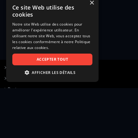
×
Ce site Web utilise des
cookies
Notre site Web utilise des cookies pour
améliorer l'expérience utilisateur. En
utilisant notre site Web, vous acceptez tous
les cookies conformément à notre Politique
relative aux cookies.
ACCEPTER TOUT
S’inscrire à Figurants.com
AFFICHER LES DÉTAILS
Questions fréquentes
STRICTEMENT NÉCESSAIRES
Poster une annonce
PERFORMANCE
Actualités
CIBLAGE
Voir le hall of fame
FONCTIONNALITÉ
Contact
NON CLASSIFIÉS
Gestion d’abonnement