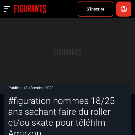
Divers
S’inscrire
Actualités
ANNONCER
FAQ
S’inscrire
CONNEXION
Publié le 18 décembre 2020
#figuration hommes 18/25
ans sachant faire du roller
et/ou skate pour téléfilm
Amazon