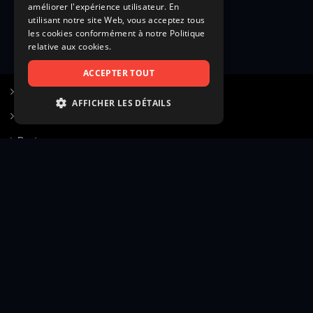
améliorer l'expérience utilisateur. En
utilisant notre site Web, vous acceptez tous
les cookies conformément à notre Politique
relative aux cookies.
ACCEPTER TOUT
S’inscrire à Figurants.com
AFFICHER LES DÉTAILS
Questions fréquentes
STRICTEMENT NÉCESSAIRES
Poster une annonce
PERFORMANCE
Actualités
CIBLAGE
Voir le hall of fame
FONCTIONNALITÉ
Contact
NON CLASSIFIÉS
Gestion d’abonnement
Transparence des avis
Strictement nécessaires
Performance
Mentions légales
Conditions générales