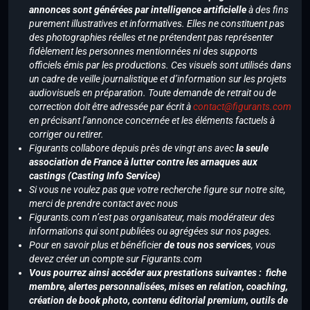
annonces sont générées par intelligence artificielle
à des fins
purement illustratives et informatives. Elles ne constituent pas
des photographies réelles et ne prétendent pas représenter
fidèlement les personnes mentionnées ni des supports
officiels émis par les productions. Ces visuels sont utilisés dans
un cadre de veille journalistique et d’information sur les projets
audiovisuels en préparation. Toute demande de retrait ou de
correction doit être adressée par écrit à
contact@figurants.com
en précisant l’annonce concernée et les éléments factuels à
corriger ou retirer.
Figurants collabore depuis près de vingt ans avec
la seule
association de France à lutter contre les arnaques aux
castings (Casting Info Service)
Si vous ne voulez pas que votre recherche figure sur notre site,
merci de prendre contact avec nous
Figurants.com n’est pas organisateur, mais modérateur des
informations qui sont publiées ou agrégées sur nos pages.
Pour en savoir plus et bénéficier
de tous nos services
, vous
devez créer un compte sur Figurants.com
Vous pourrez ainsi accéder aux prestations suivantes : fiche
membre, alertes personnalisées, mises en relation, coaching,
création de book photo, contenu éditorial premium, outils de