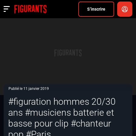
Divers
S’inscrire
Actualités
ANNONCER
FAQ
S’inscrire
CONNEXION
Publié le 11 janvier 2019
#figuration hommes 20/30
ans #musiciens batterie et
basse pour clip #chanteur
pop #Paris