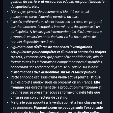
gestion de carrière, et ressources éducatives pour l’industrie
du spectacle, etc…
N’envoyez jamais de documents d’identité par email :
passeports, carte d’identité, permis b ou autre
L’accès préférentiel au site et à tous ces services est proposé
aux demandeurs d’emploi et intermittents du spectacle à un
tarif spécial. N’hésitez pas à demander plus d’informations à
propos de ce tarif en nous écrivant via les formulaires de
contact disponibles sur le site.
Figurants.com s’efforce de mener des investigations
scrupuleuses pour compléter et élucider la nature des projets
repérés,
y compris ceux qui peuvent être confidentiels, afin de
fournir toutes les informations complémentaires disponibles
concernant une recherche déjà émise au public, sur la base
d’informations
déjà disponibles sur les réseaux publics
.
Cette annonce est issue
d’une veille active journalistique
sur les projets audiovisuels en préparation en France.
Elle
n’émane pas directement de la production mentionnée
et
peut ne pas se présenter sous sa forme originelle telle que
diffusée par son directeur de casting.
Malgré le soin apporté à la vérification et à l’enrichissement
des annonces,
Figurants.com ne peut garantir l’exactitude
absolue de toutes les informations, en particulier celles