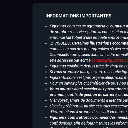
INFORMATIONS IMPORTANTES
Figurants.com est un agrégateur et
curateur 
de nombreux services, dont la consultation d’
annonce fait l’objet d’une enquête approfondi
⚠️ VISUELS :
Certaines illustrations accompa
constituent pas des photographies réelles et 
Ces visuels sont utilisés dans un cadre de veil
être adressée par écrit à
contact@figurants.
Figurants collabore depuis près de vingt ans
Si vous ne voulez pas que votre recherche figu
Figurants.com n’est pas organisateur, mais m
Pour en savoir plus et bénéficier
de tous nos 
Vous pourrez ainsi accéder aux prestations s
premium, outils de gestion de carrière, et re
N’envoyez jamais de documents d’identité par e
L’accès préférentiel au site et à tous ces ser
d’informations à propos de ce tarif en nous écr
Figurants.com s’efforce de mener des investi
confidentiels, afin de fournir toutes les inf