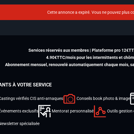
Cette annonce a expiré. Vous ne pouvez plus co
Services réservés aux membres | Plateforme pro 12€T
4.90€TTC/mois pour les intermittents et chô
Abonnement mensuel, renouvelé automatiquement chaque mois, san
ANTS À VOTRE SERVICE
Castings vérifiés CIS anti-arnaques
Conseils book photo & image
Événements exclusifs
Mentorat personnalisé
Outils gestion 
Newsletter spécialisée