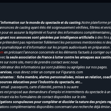
d’information sur le monde du spectacle et du casting.
Notre plateforme p
annonces de casting ayant étés été soigneusement vérifiées, filtrées et enri
e pour en assurer la légitimité et fournir des informations complémentaires
gnant nos annonces sont générées par intelligence artificielle
à des fins 
ne prétendent pas représenter fidèlement les personnes mentionnées ni des 
le journalistique et d’information sur les projets audiovisuels en préparatio
com
en précisant l’annonce concernée et les éléments factuels à corriger ou re
 avec
la seule association de France à lutter contre les arnaques aux castin
re sur notre site, merci de prendre contact avec nous
odérateur des informations qui sont publiées ou agrégées sur nos pages.
services
, vous devez créer un compte sur Figurants.com
uivantes : fiche membre, alertes personnalisées, mises en relation, coac
ssources éducatives pour l’industrie du spectacle, etc…
mail : passeports, carte d’identité, permis b ou autre
vices est proposé aux demandeurs d’emploi et intermittents du spectacle à un
ivant via les formulaires de contact disponibles sur le site.
gations scrupuleuses pour compléter et élucider la nature des projets re
ormations complémentaires disponibles concernant une recherche déjà émise a