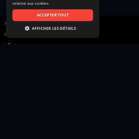
relative aux cookies.
ACCEPTER TOUT
S’inscrire à Figurants.com
AFFICHER LES DÉTAILS
Questions fréquentes
STRICTEMENT NÉCESSAIRES
Poster une annonce
PERFORMANCE
Actualités
CIBLAGE
Voir le hall of fame
FONCTIONNALITÉ
Contact
NON CLASSIFIÉS
Gestion d’abonnement
Transparence des avis
Strictement nécessaires
Performance
Mentions légales
Conditions générales
Ciblage
Fonctionnalité
Confidentialité
Cadre juridique et éditorial
Non classifiés
Création site web twinbi