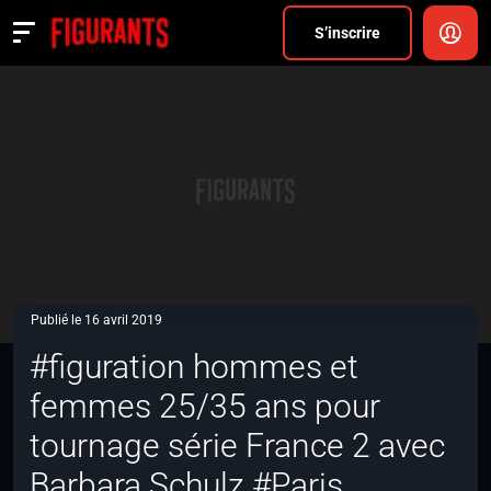
Divers
S’inscrire
Actualités
ANNONCER
FAQ
S’inscrire
CONNEXION
Publié le 16 avril 2019
#figuration hommes et
femmes 25/35 ans pour
tournage série France 2 avec
Barbara Schulz #Paris