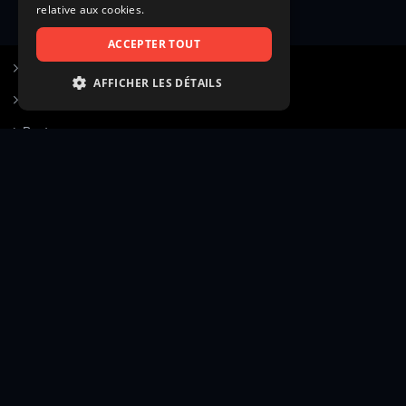
relative aux cookies.
ACCEPTER TOUT
S’inscrire à Figurants.com
AFFICHER LES DÉTAILS
Questions fréquentes
STRICTEMENT NÉCESSAIRES
Poster une annonce
PERFORMANCE
Actualités
CIBLAGE
Voir le hall of fame
FONCTIONNALITÉ
Contact
NON CLASSIFIÉS
Gestion d’abonnement
Transparence des avis
Strictement nécessaires
Performance
Mentions légales
Conditions générales
Ciblage
Fonctionnalité
Confidentialité
Cadre juridique et éditorial
Non classifiés
Création site web twinbi