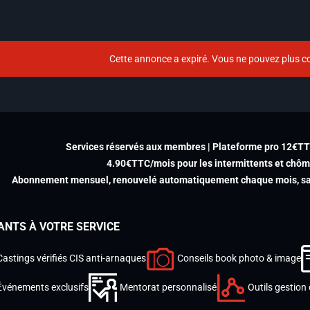
Cette annonce a expiré. Vous ne pouvez plus co
Services réservés aux membres | Plateforme pro 12€T
4.90€TTC/mois pour les intermittents et chô
Abonnement mensuel, renouvelé automatiquement chaque mois, san
ANTS À VOTRE SERVICE
Castings vérifiés CIS anti-arnaques
Conseils book photo & image
Événements exclusifs
Mentorat personnalisé
Outils gestion 