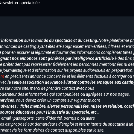
Newsletter spécialisée
d’information sur le monde du spectacle et du casting.
Notre plateforme p
annonces de casting ayant étés été soigneusement vérifiées, filtrées et enri
e pour en assurer la légitimité et fournir des informations complémentaires
gnant nos annonces sont générées par intelligence artificielle
à des fins 
ne prétendent pas représenter fidèlement les personnes mentionnées ni des 
le journalistique et d’information sur les projets audiovisuels en préparatio
com
en précisant l’annonce concernée et les éléments factuels à corriger ou re
 avec
la seule association de France à lutter contre les arnaques aux castin
re sur notre site, merci de prendre contact avec nous
odérateur des informations qui sont publiées ou agrégées sur nos pages.
services
, vous devez créer un compte sur Figurants.com
uivantes : fiche membre, alertes personnalisées, mises en relation, coac
ssources éducatives pour l’industrie du spectacle, etc…
mail : passeports, carte d’identité, permis b ou autre
vices est proposé aux demandeurs d’emploi et intermittents du spectacle à un
ivant via les formulaires de contact disponibles sur le site.