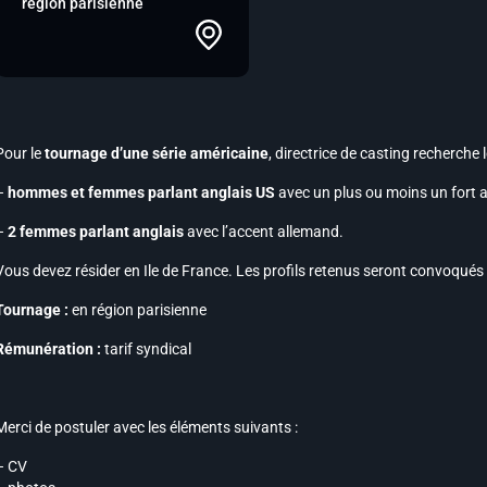
région parisienne
Pour le
tournage d’une série américaine
, directrice de casting recherche l
–
hommes et femmes parlant anglais US
avec un
plus ou moins un fort 
–
2 femmes parlant anglais
avec l’
accent allemand
.
Vous devez résider en Ile de France. Les profils retenus seront convoqués p
Tournage :
en région parisienne
Rémunération :
tarif syndical
Merci de postuler avec les éléments suivants :
– CV