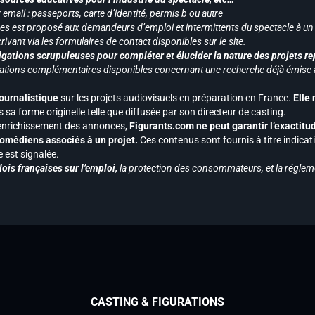
mail : passeports, carte d’identité, permis b ou autre
vices est proposé aux demandeurs d’emploi et intermittents du spectacle à un
ivant via les formulaires de contact disponibles sur le site.
gations scrupuleuses pour compléter et élucider la nature des projets re
ormations complémentaires disponibles concernant une recherche déjà émise a
journalistique
sur les projets audiovisuels en préparation en France.
Elle
 sa forme originelle telle que diffusée par son directeur de casting.
 l’enrichissement des annonces,
Figurants.com ne peut garantir l’exactitu
s comédiens associés à un projet.
Ces contenus sont fournis à titre indicati
est signalée.
ois françaises sur l’emploi,
la protection des consommateurs, et la réglem
CASTING & FIGURATIONS