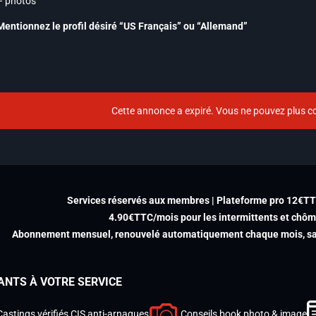
– photos
Mentionnez le profil désiré “US Français” ou “Allemand”
Cette annonce a expiré. Vous ne pouvez plus co
Services réservés aux membres | Plateforme pro 12€T
4.90€TTC/mois pour les intermittents et chô
Abonnement mensuel, renouvelé automatiquement chaque mois, san
ANTS À VOTRE SERVICE
Castings vérifiés CIS anti-arnaques
Conseils book photo & image