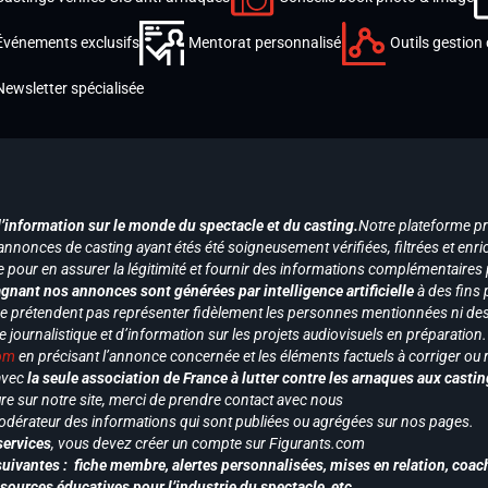
Événements exclusifs
Mentorat personnalisé
Outils gestion 
Newsletter spécialisée
d’information sur le monde du spectacle et du casting.
Notre plateforme p
annonces de casting ayant étés été soigneusement vérifiées, filtrées et enri
e pour en assurer la légitimité et fournir des informations complémentaires
gnant nos annonces sont générées par intelligence artificielle
à des fins 
ne prétendent pas représenter fidèlement les personnes mentionnées ni des 
le journalistique et d’information sur les projets audiovisuels en préparatio
com
en précisant l’annonce concernée et les éléments factuels à corriger ou re
 avec
la seule association de France à lutter contre les arnaques aux castin
re sur notre site, merci de prendre contact avec nous
odérateur des informations qui sont publiées ou agrégées sur nos pages.
services
, vous devez créer un compte sur Figurants.com
uivantes : fiche membre, alertes personnalisées, mises en relation, coac
ssources éducatives pour l’industrie du spectacle, etc…