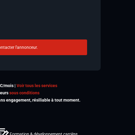
ntacter l'annonceur.
TC/mois |
Voir tous les services
meurs
sous conditions
s engagement, résiliable à tout moment.
Formation & développement carrière