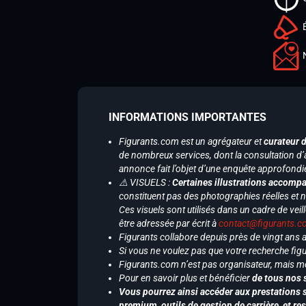
INFORMATIONS IMPORTANTES
Figurants.com est un agrégateur et
curateur 
de nombreux services, dont la consultation d’
annonce fait l’objet d’une enquête approfondi
⚠️ VISUELS :
Certaines illustrations accompa
constituent pas des photographies réelles et 
Ces visuels sont utilisés dans un cadre de veil
être adressée par écrit à
contact@figurants.
Figurants collabore depuis près de vingt ans
Si vous ne voulez pas que votre recherche figu
Figurants.com n’est pas organisateur, mais m
Pour en savoir plus et bénéficier
de tous nos 
Vous pourrez ainsi accéder aux prestations s
premium, outils de gestion de carrière, et re