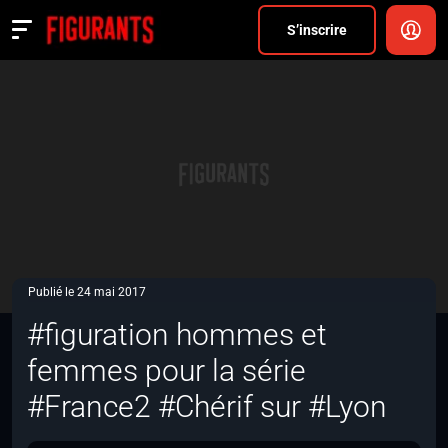
Divers
S’inscrire
Actualités
ANNONCER
FAQ
S’inscrire
CONNEXION
Publié le 24 mai 2017
#figuration hommes et
femmes pour la série
#France2 #Chérif sur #Lyon