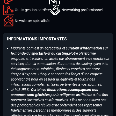
Outils gestion carrière
Networking professionnel
Newsletter spécialisée
INFORMATIONS IMPORTANTES
Figurants.com est un agrégateur et
curateur d’information sur
le monde du spectacle et du casting.
Notre plateforme
propose, entre autre, un accès par abonnement à de nombreux
services, dont la consultation d’annonces de casting ayant étés
été soigneusement vérifiées, filtrées et enrichies par notre
équipe d’experts. Chaque annonce fait l’objet d’une enquête
approfondie pour en assurer la légitimité et fournir des
informations complémentaires pertinentes à nos abonnés.
⚠️ VISUELS :
Certaines illustrations accompagnant nos
annonces sont générées par intelligence artificielle
à des fins
purement illustratives et informatives. Elles ne constituent pas
des photographies réelles et ne prétendent pas représenter
fidèlement les personnes mentionnées ni des supports
officiels émis par les productions. Ces visuels sont utilisés dans