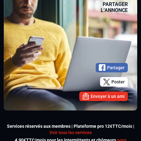
PARTAGER
L’ANNONCE
Partager
Poster
Envoyer à un ami
Services réservés aux membres | Plateforme pro 12€TTC/mois |
Voir tous les services
4.90€TTC/mois pour les intermittents et chômeurs
sous