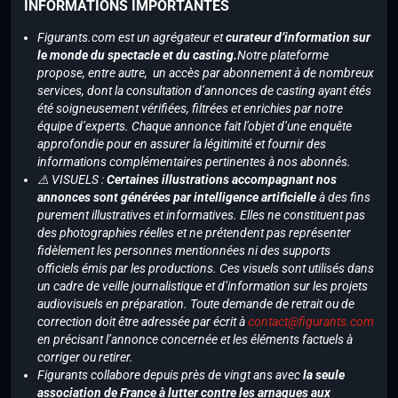
INFORMATIONS IMPORTANTES
Figurants.com est un agrégateur et
curateur d’information sur
le monde du spectacle et du casting.
Notre plateforme
propose, entre autre, un accès par abonnement à de nombreux
services, dont la consultation d’annonces de casting ayant étés
été soigneusement vérifiées, filtrées et enrichies par notre
équipe d’experts. Chaque annonce fait l’objet d’une enquête
approfondie pour en assurer la légitimité et fournir des
informations complémentaires pertinentes à nos abonnés.
⚠️ VISUELS :
Certaines illustrations accompagnant nos
annonces sont générées par intelligence artificielle
à des fins
purement illustratives et informatives. Elles ne constituent pas
des photographies réelles et ne prétendent pas représenter
fidèlement les personnes mentionnées ni des supports
officiels émis par les productions. Ces visuels sont utilisés dans
un cadre de veille journalistique et d’information sur les projets
audiovisuels en préparation. Toute demande de retrait ou de
correction doit être adressée par écrit à
contact@figurants.com
en précisant l’annonce concernée et les éléments factuels à
corriger ou retirer.
Figurants collabore depuis près de vingt ans avec
la seule
association de France à lutter contre les arnaques aux