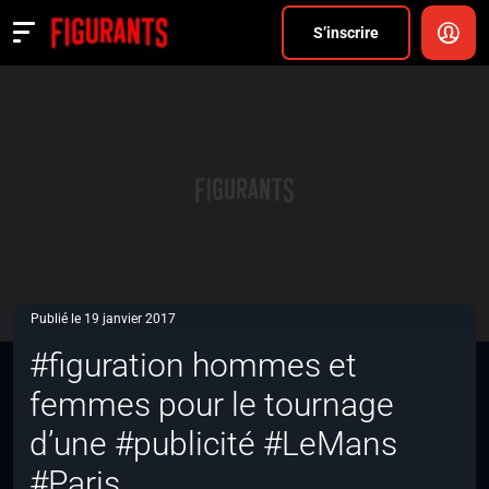
Divers
S’inscrire
Actualités
ANNONCER
FAQ
S’inscrire
CONNEXION
Publié le 19 janvier 2017
#figuration hommes et
femmes pour le tournage
d’une #publicité #LeMans
#Paris