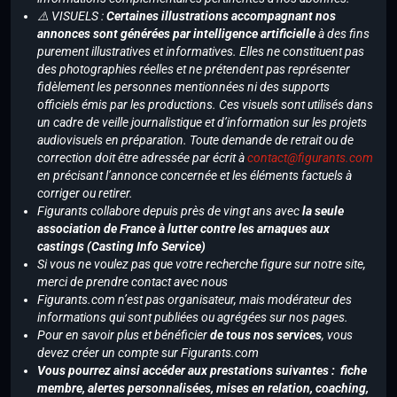
⚠️ VISUELS :
Certaines illustrations accompagnant nos
annonces sont générées par intelligence artificielle
à des fins
purement illustratives et informatives. Elles ne constituent pas
des photographies réelles et ne prétendent pas représenter
fidèlement les personnes mentionnées ni des supports
officiels émis par les productions. Ces visuels sont utilisés dans
un cadre de veille journalistique et d’information sur les projets
audiovisuels en préparation. Toute demande de retrait ou de
correction doit être adressée par écrit à
contact@figurants.com
en précisant l’annonce concernée et les éléments factuels à
corriger ou retirer.
Figurants collabore depuis près de vingt ans avec
la seule
association de France à lutter contre les arnaques aux
castings (Casting Info Service)
Si vous ne voulez pas que votre recherche figure sur notre site,
merci de prendre contact avec nous
Figurants.com n’est pas organisateur, mais modérateur des
informations qui sont publiées ou agrégées sur nos pages.
Pour en savoir plus et bénéficier
de tous nos services
, vous
devez créer un compte sur Figurants.com
Vous pourrez ainsi accéder aux prestations suivantes : fiche
membre, alertes personnalisées, mises en relation, coaching,