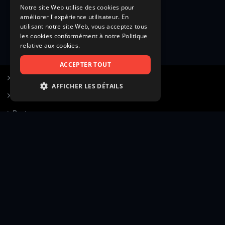
Notre site Web utilise des cookies pour
améliorer l'expérience utilisateur. En
utilisant notre site Web, vous acceptez tous
les cookies conformément à notre Politique
relative aux cookies.
ACCEPTER TOUT
S’inscrire à Figurants.com
AFFICHER LES DÉTAILS
Questions fréquentes
STRICTEMENT NÉCESSAIRES
Poster une annonce
PERFORMANCE
Actualités
CIBLAGE
Voir le hall of fame
FONCTIONNALITÉ
Contact
NON CLASSIFIÉS
Gestion d’abonnement
Transparence des avis
Strictement nécessaires
Performance