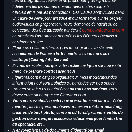
des photographies réelles et ne prétendent pas représenter
fidèlement les personnes mentionnées ni des supports
officiels émis par les productions. Ces visuels sont utilisés dans
un cadre de veille journalistique et d’information sur les projets
audiovisuels en préparation. Toute demande de retrait ou de
correction doit être adressée par écrit à
contact@figurants.com
en précisant l’annonce concernée et les éléments factuels à
corriger ou retirer.
Figurants collabore depuis près de vingt ans avec
la seule
association de France à lutter contre les arnaques aux
castings (Casting Info Service)
Si vous ne voulez pas que votre recherche figure sur notre site,
merci de prendre contact avec nous
Figurants.com n’est pas organisateur, mais modérateur des
informations qui sont publiées ou agrégées sur nos pages.
Pour en savoir plus et bénéficier
de tous nos services
, vous
devez créer un compte sur Figurants.com
Vous pourrez ainsi accéder aux prestations suivantes : fiche
membre, alertes personnalisées, mises en relation, coaching,
création de book photo, contenu éditorial premium, outils de
gestion de carrière, et ressources éducatives pour l’industrie
du spectacle, etc…
N’envoyez jamais de documents d’identité par email :