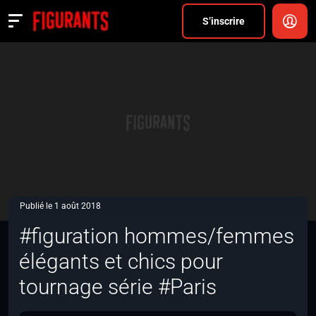
Divers
S’inscrire
Actualités
ANNONCER
FAQ
S’inscrire
CONNEXION
Publié le 1 août 2018
#figuration hommes/femmes
élégants et chics pour
tournage série #Paris