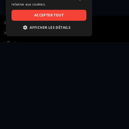
relative aux cookies.
ACCEPTER TOUT
S’inscrire à Figurants.com
AFFICHER LES DÉTAILS
Questions fréquentes
STRICTEMENT NÉCESSAIRES
Poster une annonce
PERFORMANCE
Actualités
CIBLAGE
Voir le hall of fame
FONCTIONNALITÉ
Contact
NON CLASSIFIÉS
Gestion d’abonnement
Transparence des avis
Strictement nécessaires
Performance
Mentions légales
Conditions générales
Ciblage
Fonctionnalité
Confidentialité
Cadre juridique et éditorial
Non classifiés
Création site web twinbi