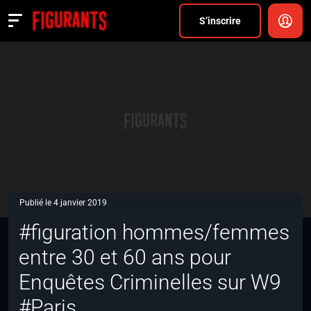
Divers
S’inscrire
Actualités
ANNONCER
FAQ
S’inscrire
CONNEXION
Publié le 4 janvier 2019
#figuration hommes/femmes
entre 30 et 60 ans pour
Enquêtes Criminelles sur W9
#Paris