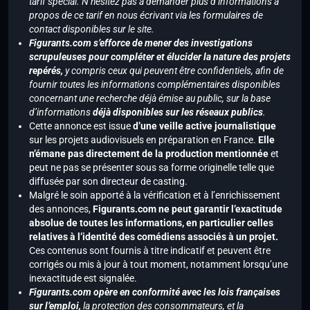
tarif spécial. N’hésitez pas à demander plus d’informations à
propos de ce tarif en nous écrivant via les formulaires de
contact disponibles sur le site.
Figurants.com s’efforce de mener des investigations
scrupuleuses pour compléter et élucider la nature des projets
repérés,
y compris ceux qui peuvent être confidentiels, afin de
fournir toutes les informations complémentaires disponibles
concernant une recherche déjà émise au public, sur la base
d’informations
déjà disponibles sur les réseaux publics
.
Cette annonce est issue
d’une veille active journalistique
sur les projets audiovisuels en préparation en France.
Elle
n’émane pas directement de la production mentionnée
et
peut ne pas se présenter sous sa forme originelle telle que
diffusée par son directeur de casting.
Malgré le soin apporté à la vérification et à l’enrichissement
des annonces,
Figurants.com ne peut garantir l’exactitude
absolue de toutes les informations, en particulier celles
relatives à l’identité des comédiens associés à un projet.
Ces contenus sont fournis à titre indicatif et peuvent être
corrigés ou mis à jour à tout moment, notamment lorsqu’une
inexactitude est signalée.
Figurants.com opère en conformité avec les lois françaises
sur l’emploi,
la protection des consommateurs, et la