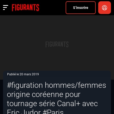
Divers
S’inscrire
Actualités
ANNONCER
FAQ
S’inscrire
CONNEXION
Publié le 20 mars 2019
#figuration hommes/femmes
origine coréenne pour
tournage série Canal+ avec
Eric Judor #Paris