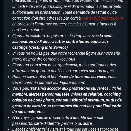
officiels émis par les productions. Ces visuels sont utilisés dans
un cadre de veille journalistique et d’information sur les projets
audiovisuels en préparation. Toute demande de retrait ou de
correction doit être adressée par écrit à
contact@figurants.com
en précisant l’annonce concernée et les éléments factuels à
corriger ou retirer.
Figurants collabore depuis près de vingt ans avec
la seule
association de France à lutter contre les arnaques aux
castings (Casting Info Service)
Si vous ne voulez pas que votre recherche figure sur notre site,
merci de prendre contact avec nous
Figurants.com n’est pas organisateur, mais modérateur des
informations qui sont publiées ou agrégées sur nos pages.
Pour en savoir plus et bénéficier
de tous nos services
, vous
devez créer un compte sur Figurants.com
Vous pourrez ainsi accéder aux prestations suivantes : fiche
membre, alertes personnalisées, mises en relation, coaching,
création de book photo, contenu éditorial premium, outils de
gestion de carrière, et ressources éducatives pour l’industrie
du spectacle, etc…
N’envoyez jamais de documents d’identité par email :
passeports, carte d’identité, permis b ou autre
L’accès préférentiel au site et à tous ces services est proposé