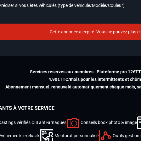
Préciser si vous êtes véhiculés (type de véhicule/Modèle/Couleur)
Cette annonce a expiré. Vous ne pouvez plus co
Services réservés aux membres | Plateforme pro 12€T
4.90€TTC/mois pour les intermittents et chô
Abonnement mensuel, renouvelé automatiquement chaque mois, san
ANTS À VOTRE SERVICE
Castings vérifiés CIS anti-arnaques
Conseils book photo & image
Événements exclusifs
Mentorat personnalisé
Outils gestion 