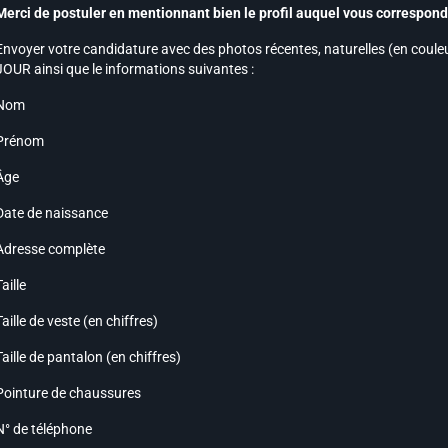
Merci de postuler en
mentionnant bien le profil auquel vous correspon
Envoyer votre candidature avec des photos récentes, naturelles (en couleur
JOUR ainsi que le informations suivantes :
Nom
Prénom
Âge
Date de naissance
Adresse complète
Taille
Taille de veste (en chiffres)
Taille de pantalon (en chiffres)
Pointure de chaussures
N° de téléphone