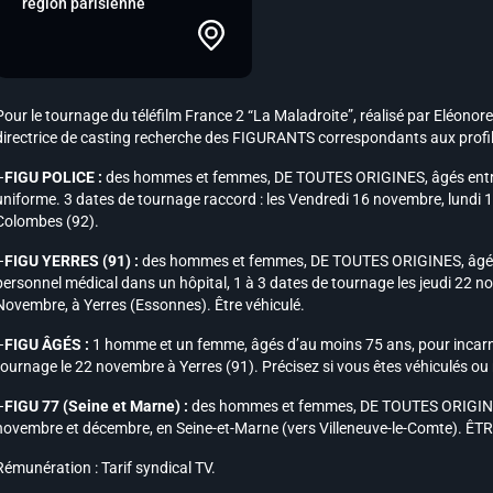
région parisienne
Pour le tournage du téléfilm France 2 “La Maladroite”, réalisé par Eléono
directrice de casting recherche des FIGURANTS correspondants aux profil
–
FIGU POLICE :
des hommes et femmes, DE TOUTES ORIGINES, âgés entre 3
uniforme. 3 dates de tournage raccord : les Vendredi 16 novembre, lundi
Colombes (92).
–
FIGU YERRES (91) :
des hommes et femmes, DE TOUTES ORIGINES, âgés e
personnel médical dans un hôpital, 1 à 3 dates de tournage les jeudi 22 
Novembre, à Yerres (Essonnes). Être véhiculé.
–
FIGU ÂGÉS :
1 homme et un femme, âgés d’au moins 75 ans, pour incarne
tournage le 22 novembre à Yerres (91). Précisez si vous êtes véhiculés ou
–
FIGU 77 (Seine et Marne) :
des hommes et femmes, DE TOUTES ORIGINES
novembre et décembre, en Seine-et-Marne (vers Villeneuve-le-Comte). Ê
Rémunération : Tarif syndical TV.