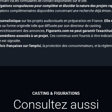
ivant via les formulaires de contact disponibles sur le site.
gations scrupuleuses pour compléter et élucider la nature des projets re
ormations complémentaires disponibles concernant une recherche déjà émise a
journalistique
sur les projets audiovisuels en préparation en France.
Elle
 sa forme originelle telle que diffusée par son directeur de casting.
 l’enrichissement des annonces,
Figurants.com ne peut garantir l’exactitu
s comédiens associés à un projet.
Ces contenus sont fournis à titre indicati
est signalée.
ois françaises sur l’emploi,
la protection des consommateurs, et la réglem
CASTING & FIGURATIONS
Consultez aussi