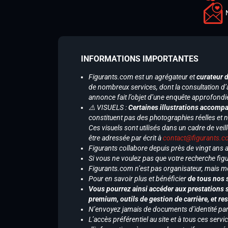
INFORMATIONS IMPORTANTES
Figurants.com est un agrégateur et
curateur 
de nombreux services, dont la consultation d’
annonce fait l’objet d’une enquête approfondi
⚠️ VISUELS :
Certaines illustrations accompa
constituent pas des photographies réelles et 
Ces visuels sont utilisés dans un cadre de veil
être adressée par écrit à
contact@figurants.
Figurants collabore depuis près de vingt ans
Si vous ne voulez pas que votre recherche figu
Figurants.com n’est pas organisateur, mais m
Pour en savoir plus et bénéficier
de tous nos 
Vous pourrez ainsi accéder aux prestations s
premium, outils de gestion de carrière, et re
N’envoyez jamais de documents d’identité par e
L’accès préférentiel au site et à tous ces ser