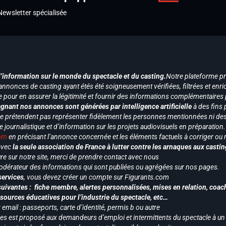
Newsletter spécialisée
d’information sur le monde du spectacle et du casting.
Notre plateforme p
annonces de casting ayant étés été soigneusement vérifiées, filtrées et enri
e pour en assurer la légitimité et fournir des informations complémentaires
gnant nos annonces sont générées par intelligence artificielle
à des fins 
ne prétendent pas représenter fidèlement les personnes mentionnées ni des 
le journalistique et d’information sur les projets audiovisuels en préparatio
com
en précisant l’annonce concernée et les éléments factuels à corriger ou re
 avec
la seule association de France à lutter contre les arnaques aux castin
re sur notre site, merci de prendre contact avec nous
odérateur des informations qui sont publiées ou agrégées sur nos pages.
services
, vous devez créer un compte sur Figurants.com
uivantes : fiche membre, alertes personnalisées, mises en relation, coac
ssources éducatives pour l’industrie du spectacle, etc…
mail : passeports, carte d’identité, permis b ou autre
vices est proposé aux demandeurs d’emploi et intermittents du spectacle à un