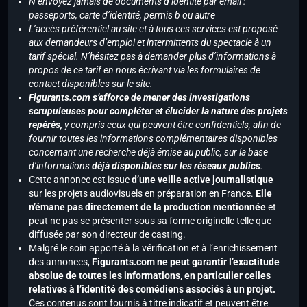
N’envoyez jamais de documents d’identité par email :
passeports, carte d’identité, permis b ou autre
L’accès préférentiel au site et à tous ces services est proposé
aux demandeurs d’emploi et intermittents du spectacle à un
tarif spécial. N’hésitez pas à demander plus d’informations à
propos de ce tarif en nous écrivant via les formulaires de
contact disponibles sur le site.
Figurants.com s’efforce de mener des investigations
scrupuleuses pour compléter et élucider la nature des projets
repérés,
y compris ceux qui peuvent être confidentiels, afin de
fournir toutes les informations complémentaires disponibles
concernant une recherche déjà émise au public, sur la base
d’informations
déjà disponibles sur les réseaux publics
.
Cette annonce est issue
d’une veille active journalistique
sur les projets audiovisuels en préparation en France.
Elle
n’émane pas directement de la production mentionnée
et
peut ne pas se présenter sous sa forme originelle telle que
diffusée par son directeur de casting.
Malgré le soin apporté à la vérification et à l’enrichissement
des annonces,
Figurants.com ne peut garantir l’exactitude
absolue de toutes les informations, en particulier celles
relatives à l’identité des comédiens associés à un projet.
Ces contenus sont fournis à titre indicatif et peuvent être