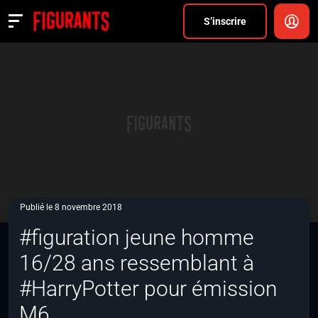
Divers
S’inscrire
Actualités
ANNONCER
FAQ
S’inscrire
CONNEXION
Publié le 8 novembre 2018
#figuration jeune homme
16/28 ans ressemblant à
#HarryPotter pour émission
M6