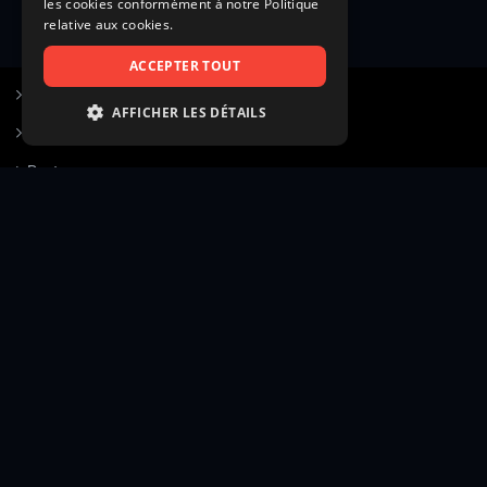
les cookies conformément à notre Politique
relative aux cookies.
ACCEPTER TOUT
S’inscrire à Figurants.com
AFFICHER LES DÉTAILS
Questions fréquentes
STRICTEMENT NÉCESSAIRES
Poster une annonce
PERFORMANCE
Actualités
CIBLAGE
Voir le hall of fame
FONCTIONNALITÉ
Contact
NON CLASSIFIÉS
Gestion d’abonnement
Transparence des avis
Strictement nécessaires
Performance
Mentions légales
Conditions générales
Ciblage
Fonctionnalité
Confidentialité
Cadre juridique et éditorial
Non classifiés
Création site web twinbi