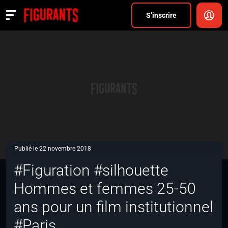
Divers
S’inscrire
Actualités
ANNONCER
FAQ
S’inscrire
CONNEXION
Publié le 22 novembre 2018
#Figuration #silhouette
Hommes et femmes 25-50
ans pour un film institutionnel
#Paris