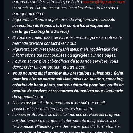
correction doit être adressée par écrit à
contact@figurants.com
en précisant l’annonce concernée et les éléments factuels à
corriger ou retirer.
Figurants collabore depuis près de vingt ans avec
la seule
association de France à lutter contre les arnaques aux
castings (Casting Info Service)
Si vous ne voulez pas que votre recherche figure sur notre site,
merci de prendre contact avec nous
Figurants.com n’est pas organisateur, mais modérateur des
informations qui sont publiées ou agrégées sur nos pages.
Pour en savoir plus et bénéficier
de tous nos services
, vous
devez créer un compte sur Figurants.com
Vous pourrez ainsi accéder aux prestations suivantes : fiche
membre, alertes personnalisées, mises en relation, coaching,
création de book photo, contenu éditorial premium, outils de
gestion de carrière, et ressources éducatives pour l’industrie
du spectacle, etc…
N’envoyez jamais de documents d’identité par email :
passeports, carte d’identité, permis b ou autre
L’accès préférentiel au site et à tous ces services est proposé
aux demandeurs d’emploi et intermittents du spectacle à un
tarif spécial. N’hésitez pas à demander plus d’informations à
propos de ce tarif en nous écrivant via les formulaires de