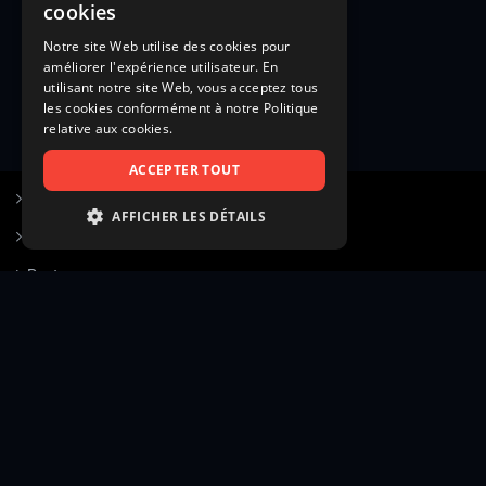
cookies
Notre site Web utilise des cookies pour
améliorer l'expérience utilisateur. En
utilisant notre site Web, vous acceptez tous
les cookies conformément à notre Politique
relative aux cookies.
ACCEPTER TOUT
S’inscrire à Figurants.com
AFFICHER LES DÉTAILS
Questions fréquentes
STRICTEMENT NÉCESSAIRES
Poster une annonce
PERFORMANCE
Actualités
CIBLAGE
Voir le hall of fame
FONCTIONNALITÉ
Contact
NON CLASSIFIÉS
Gestion d’abonnement
Transparence des avis