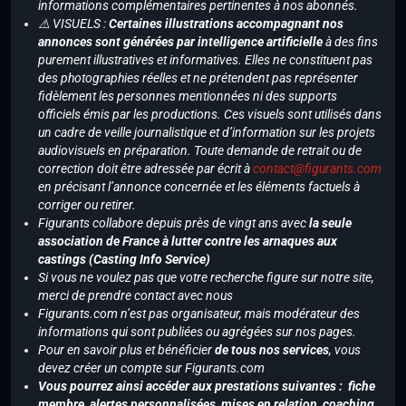
informations complémentaires pertinentes à nos abonnés.
⚠️ VISUELS :
Certaines illustrations accompagnant nos
annonces sont générées par intelligence artificielle
à des fins
purement illustratives et informatives. Elles ne constituent pas
des photographies réelles et ne prétendent pas représenter
fidèlement les personnes mentionnées ni des supports
officiels émis par les productions. Ces visuels sont utilisés dans
un cadre de veille journalistique et d’information sur les projets
audiovisuels en préparation. Toute demande de retrait ou de
correction doit être adressée par écrit à
contact@figurants.com
en précisant l’annonce concernée et les éléments factuels à
corriger ou retirer.
Figurants collabore depuis près de vingt ans avec
la seule
association de France à lutter contre les arnaques aux
castings (Casting Info Service)
Si vous ne voulez pas que votre recherche figure sur notre site,
merci de prendre contact avec nous
Figurants.com n’est pas organisateur, mais modérateur des
informations qui sont publiées ou agrégées sur nos pages.
Pour en savoir plus et bénéficier
de tous nos services
, vous
devez créer un compte sur Figurants.com
Vous pourrez ainsi accéder aux prestations suivantes : fiche
membre, alertes personnalisées, mises en relation, coaching,